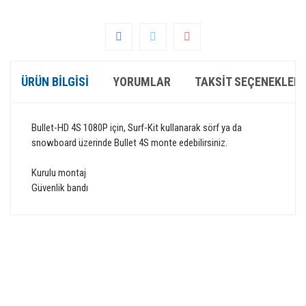
ÜRÜN BILGISI
YORUMLAR
TAKSIT SEÇENEKLERI
Bullet
-
HD
4S
1080P
için,
Surf-Kit
kullanarak
sörf
ya da
snowboard
üzerinde
Bullet
4S
monte edebilirsiniz
.
Kurulu
montaj
Güvenlik
bandı
Bu ürünün fiyat bilgisi, resim, ürün açıklamalarında ve diğer
konularda yetersiz gördüğünüz noktaları öneri formunu
Bu ürüne ilk yorumu siz yapın!
kullanarak tarafımıza iletebilirsiniz.
Görüş ve önerileriniz için teşekkür ederiz.
GÜVENLİ ALIŞVERİŞ
Yorum Yaz