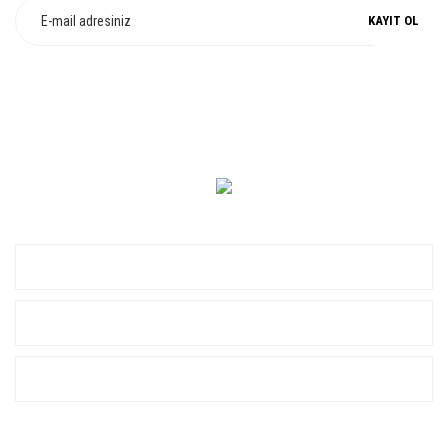
KAYIT OL
0 549 560 14 14
KURUMSAL
ALIŞVERİŞ
YARDIM
SOSYAL MEDYA