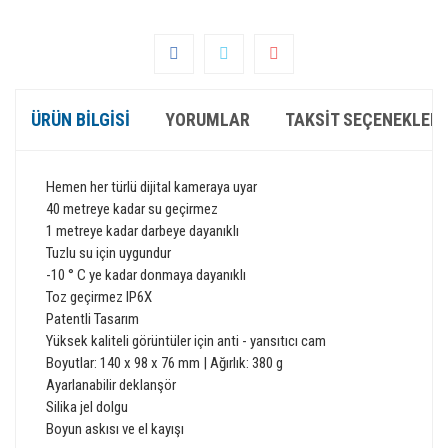
ÜRÜN BILGISI
YORUMLAR
TAKSIT SEÇENEKLERI
Hemen her türlü dijital
kameraya
uyar
40
metreye kadar s
u geçirmez
1 metreye kadar
darbeye dayanıklı
Tuzlu su
için uygundur
-10 ° C
ye kadar donmaya dayanıklı
Toz geçirmez
IP6X
P
atentli
Tasarım
Yüksek kaliteli
görüntüler için
anti -
yansıtıcı cam
Boyutlar:
140
x 98 x
76
mm
|
Ağırlık
:
380 g
Ayarlanabilir
deklanşör
Silika jel
dolgu
Boyun
askısı
ve
el kayışı