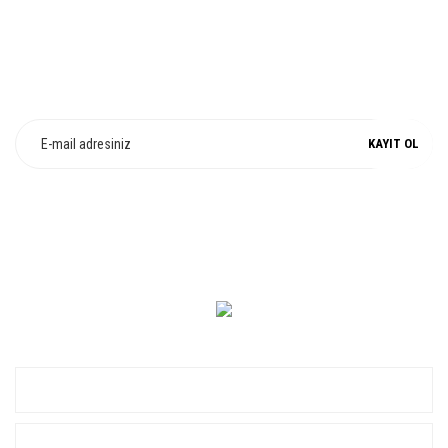
E-Bülten Üyeliği
Fırsat ve Kampanyalarımızdan Haberdar Olun !
KAYIT OL
0 549 560 14 14
KURUMSAL
ALIŞVERİŞ