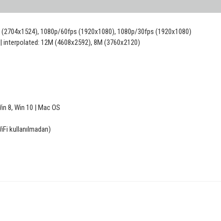
 (2704x1524), 1080p/60fps (1920x1080), 1080p/30fps (1920x1080)
 interpolated: 12M (4608x2592), 8M (3760x2120)
in 8, Win 10 | Mac OS
WiFi kullanılmadan)
konularda yetersiz gördüğünüz noktaları öneri formunu kullanarak tarafımıza iletebilirsin
Bu ürüne ilk yorumu siz yapın!