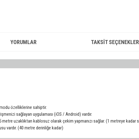
YORUMLAR
TAKSIT SEÇENEKLER
odu özelliklerine sahiptir.
rişmenizi sağlayan uygulaması (iOS / Android) vardır.
 metre uzaklıktan kablosuz olarak çekim yapmanızı sağlar. (1 metreye kadar su
u vardır. (40 metre derinliğe kadar)