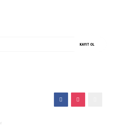
M
%100 ORJİNAL
KAYIT OL
SOSYAL MEDYA
ar