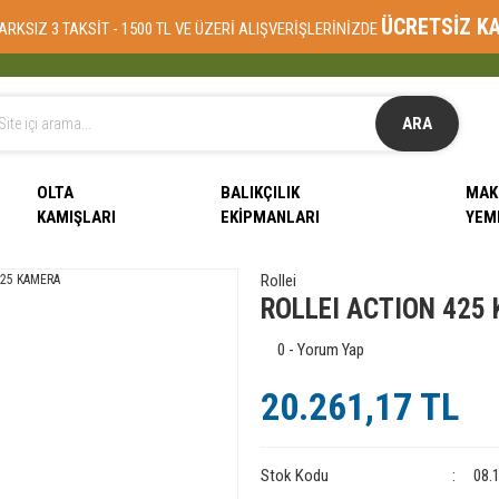
ÜCRETSİZ K
ARKSIZ 3 TAKSİT - 1500 TL VE ÜZERİ ALIŞVERİŞLERİNİZDE
ARA
OLTA
BALIKÇILIK
MAK
KAMIŞLARI
EKIPMANLARI
YEM
Rollei
ROLLEI ACTION 425
0 - Yorum Yap
20.261,17 TL
Stok Kodu
08.