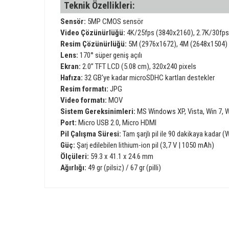
Teknik Özellikleri:
Sensör:
5MP CMOS sensör
Video Çözünürlüğü:
4K/25fps (3840x2160), 2.7K/30fps
Resim Çözünürlüğü:
5M (2976x1672), 4M (2648x1504) |
Lens:
170° süper geniş açılı
Ekran:
2.0’’ TFT LCD (5.08 cm), 320x240 pixels
Hafıza:
32 GB'ye kadar microSDHC kartları destekler
Resim formatı:
JPG
Video formatı:
MOV
Sistem Gereksinimleri:
MS Windows XP, Vista, Win 7, W
Port:
Micro USB 2.0, Micro HDMI
Pil Çalışma Süresi:
Tam şarjlı pil ile 90 dakikaya kadar (
Güç:
Şarj edilebilen lithium-ion pil (3,7 V | 1050 mAh)
Ölçüleri:
59.3 x 41.1 x 24.6 mm
Ağırlığı:
49 gr (pilsiz) / 67 gr (pilli)
Bu ürünün fiyat bilgisi, resim, ürün açıklamalarında ve diğer 
Görüş ve önerileriniz için teşekkür ederiz.