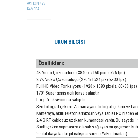
ÜRÜN BILGISI
Özellikleri:
4K Video Çözünürlüğü (3840 x 2160 pixels/25 fps)
2.7K Video Çözünürlüğü (2704x1524 pixels/30 fps)
Full HD Video Fonksiyonu (1920 x 1080 pixels, 60/30 fps)
170° Süper geniş açılı lense sahiptir.
Loop fonksiyonuna sahiptir.
Seri fotoğraf çekimi, Zaman ayarlı fotoğraf çekimi ve kar m
Kameraya, akıllı telefonlarınızdan veya Tablet PC'nizden e
2.4 G RF kablosuz uzaktan kumandası vardır. Bu sayede 15
Sualtı çekim yapmanıza olanak sağlayan su geçirmez kutus
90 dakikaya kadar pil çalışma süresi (WiFi olmadan)