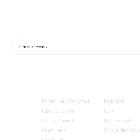
HIZLI TESLİMAT
İADE VE DEĞİŞİ
Yorum Yaz
Gönder
AL
ALIŞVERİŞ
YARDIM
a
Mesafeli Satış Sözleşmesi
Kargo Takibi
Ödeme ve Teslimat
Üyelik
Gizlilik ve Güvenlik
Müşteri Hizmetleri
Garanti Şartları
Sıkça Sorulan Sorul