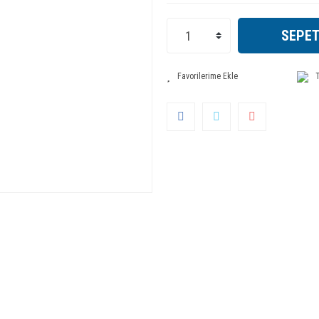
SEPET
T