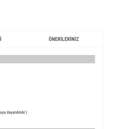
I
ÖNERILERINIZ
ya dayanıklıdır.)