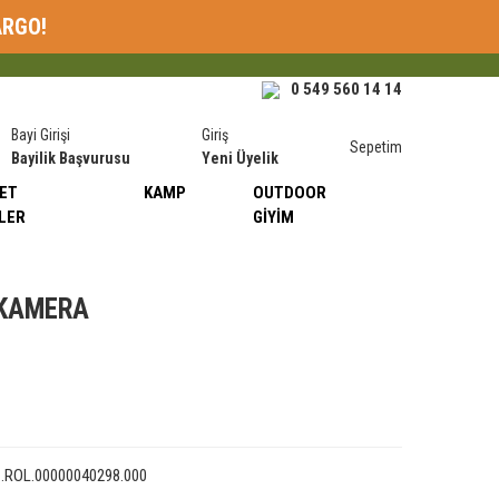
ARGO!
0 549 560 14 14
Bayi Girişi
Giriş
Sepetim
Bayilik Başvurusu
Yeni Üyelik
ET
KAMP
OUTDOOR
LER
GIYIM
 KAMERA
1.ROL.00000040298.000