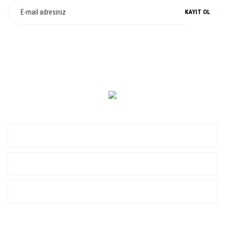
KAYIT OL
0 549 560 14 14
KURUMSAL
ALIŞVERİŞ
YARDIM
SOSYAL MEDYA