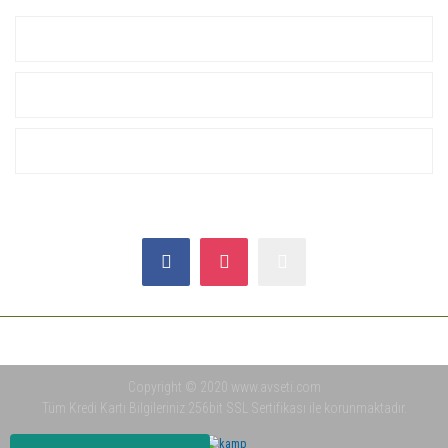
KURUMSAL
ALIŞVERİŞ
YARDIM
SOSYAL MEDYA
Copyright © 2020 www.avseti.com
Tüm Kredi Kartı Bilgileriniz 256bit SSL Sertifikası ile korunmaktadır.