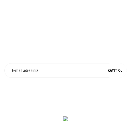
Gönder
%100 ORJİNAL
E-Bülten Üyeliği
Fırsat ve Kampanyalarımızdan Haberdar Olun !
KAYIT OL
0 549 560 14 14