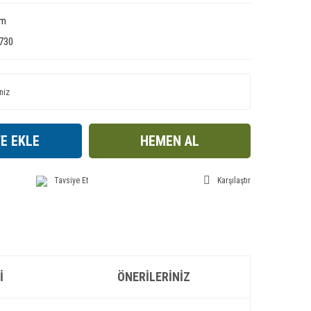
im
730
E EKLE
HEMEN AL
Tavsiye Et
Karşılaştır
I
ÖNERILERINIZ