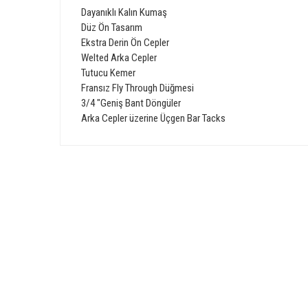
Dayanıklı
Kalın
Kumaş
Düz
Ön Tasarım
Ekstra Derin
Ön
Cepler
Welted
Arka
Cepler
Tutucu
Kemer
Fransız
Fly
Through
Düğmesi
3/4
"
Geniş
Bant
Döngüler
Arka
Cepler
üzerine
Üçgen
Bar
Tacks
Bu ürünün fiyat bilgisi, resim, ürün açıklamalarında ve diğer 
Görüş ve önerileriniz için teşekkür ederiz.
Ürün resmi kalitesiz, bozuk veya görüntülenemiyor.
GÜVENLİ ALIŞVERİŞ
Ürün açıklamasında eksik bilgiler bulunuyor.
Ürün bilgilerinde hatalar bulunuyor.
Ürün fiyatı diğer sitelerden daha pahalı.
Bu ürüne benzer farklı alternatifler olmalı.
E-Bülten Üyeliği