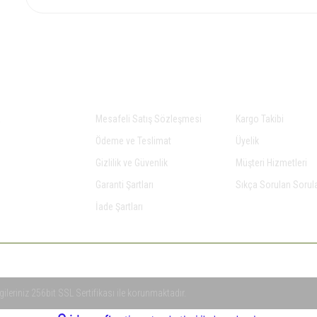
Gönder
AL
ALIŞVERİŞ
YARDIM
a
Mesafeli Satış Sözleşmesi
Kargo Takibi
Ödeme ve Teslimat
Üyelik
Gizlilik ve Güvenlik
Müşteri Hizmetleri
Garanti Şartları
Sıkça Sorulan Sorul
İade Şartları
gileriniz 256bit SSL Sertifikası ile korunmaktadır.