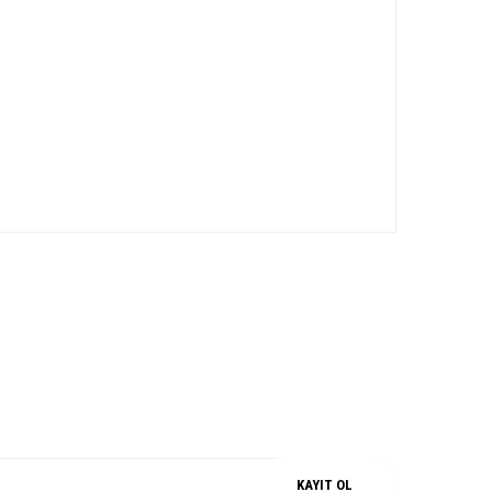
iz.
M
%100 ORJİNAL
KAYIT OL