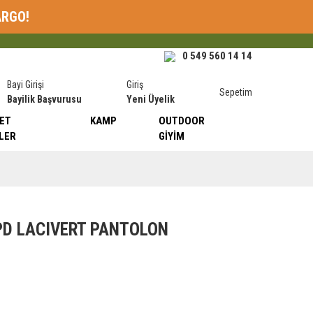
ARGO!
0 549 560 14 14
Bayi Girişi
Giriş
Sepetim
Bayilik Başvurusu
Yeni Üyelik
ET
KAMP
OUTDOOR
LER
GIYIM
PD LACIVERT PANTOLON