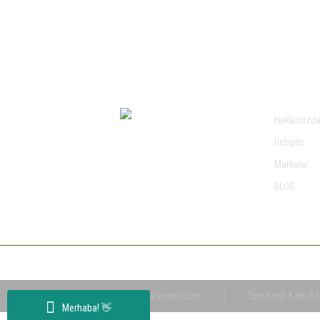
Fırsat ve Kampanyalarımızdan Haberdar Olun !
KURUMS
Hakkımızd
0 549 560 14 14
İletişim
Markalar
BLOG
Copyright © 2020 www.avseti.com
|
Tüm Kredi Kartı Bil
Merhaba! 👋