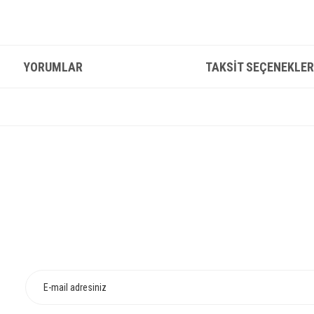
YORUMLAR
TAKSIT SEÇENEKLER
konularda yetersiz gördüğünüz noktaları öneri formunu kullanarak tarafımıza iletebilirsin
Bu ürüne ilk yorumu siz yapın!
HIZLI TESLİMAT
İADE VE DEĞİŞİ
Yorum Yaz