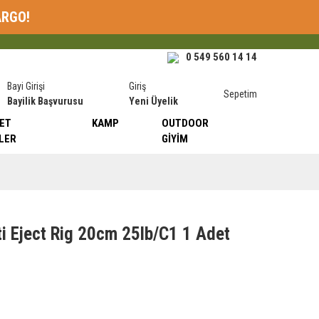
ARGO!
0 549 560 14 14
Bayi Girişi
Giriş
Sepetim
Bayilik Başvurusu
Yeni Üyelik
ET
KAMP
OUTDOOR
LER
GIYIM
ti Eject Rig 20cm 25lb/C1 1 Adet