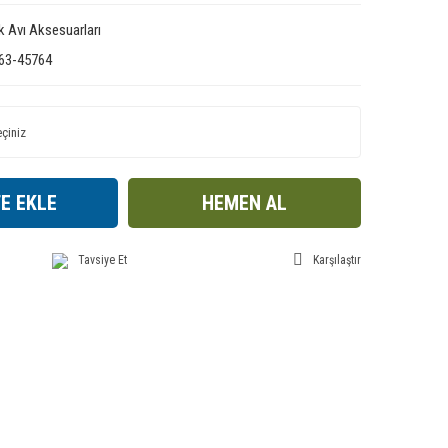
ık Avı Aksesuarları
63-45764
E EKLE
HEMEN AL
Tavsiye Et
Karşılaştır