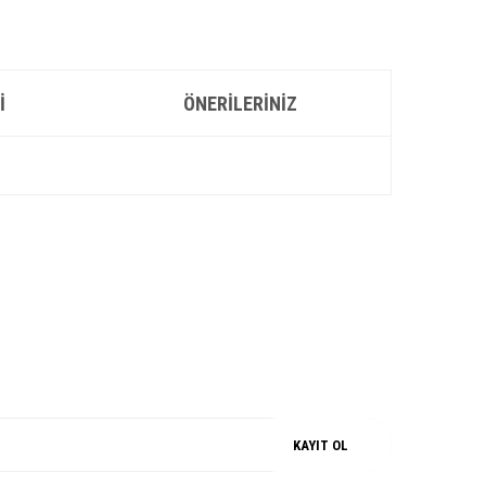
I
ÖNERILERINIZ
iz.
M
%100 ORJİNAL
KAYIT OL