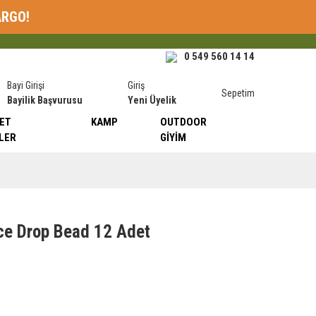
ARGO!
0 549 560 14 14
Bayi Girişi
Giriş
Sepetim
Bayilik Başvurusu
Yeni Üyelik
ET
KAMP
OUTDOOR
LER
GIYIM
ce Drop Bead 12 Adet