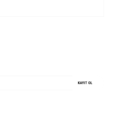
iz.
M
%100 ORJİNAL
KAYIT OL
SOSYAL MEDYA