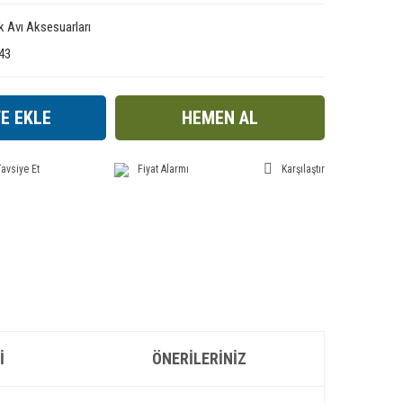
ık Avı Aksesuarları
43
E EKLE
HEMEN AL
avsiye Et
Fiyat Alarmı
Karşılaştır
I
ÖNERILERINIZ