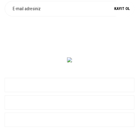
KAYIT OL
0 549 560 14 14
KURUMSAL
ALIŞVERİŞ
YARDIM