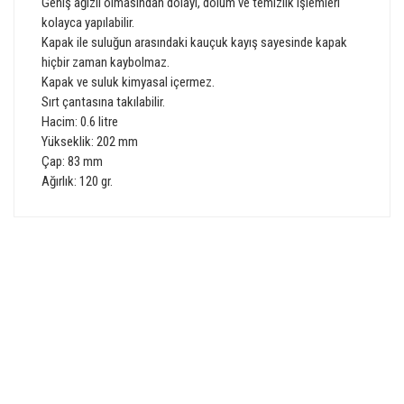
Geniş ağızlı olmasından dolayı, dolum ve temizlik işlemleri
kolayca yapılabilir.
Kapak ile suluğun arasındaki kauçuk kayış sayesinde kapak
hiçbir zaman kaybolmaz.
Kapak ve suluk kimyasal içermez.
Sırt çantasına takılabilir.
Hacim: 0.6 litre
Yükseklik: 202 mm
Çap: 83 mm
Ağırlık: 120 gr.
Bu ürünün fiyat bilgisi, resim, ürün açıklamalarında ve diğer
konularda yetersiz gördüğünüz noktaları öneri formunu
Bu ürüne ilk yorumu siz yapın!
kullanarak tarafımıza iletebilirsiniz.
Görüş ve önerileriniz için teşekkür ederiz.
GÜVENLİ ALIŞVERİŞ
Yorum Yaz
Ürün resmi kalitesiz, bozuk veya görüntülenemiyor.
Ürün açıklamasında eksik bilgiler bulunuyor.
Ürün bilgilerinde hatalar bulunuyor.