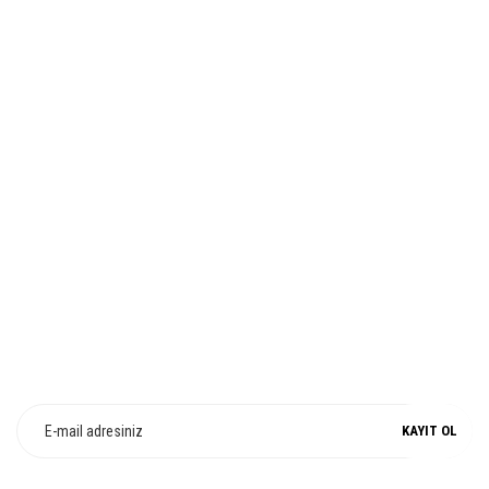
HIZLI TESLİMAT
Ürün fiyatı diğer sitelerden daha pahalı.
Bu ürüne benzer farklı alternatifler olmalı.
İADE VE DEĞİŞİM
Gönder
%100 ORJİNAL
E-Bülten Üyeliği
Fırsat ve Kampanyalarımızdan Haberdar Olun !
KAYIT OL