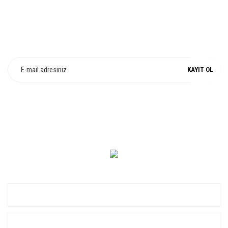
E-Bülten Üyeliği
Fırsat ve Kampanyalarımızdan Haberdar Olun !
KAYIT OL
0 549 560 14 14
KURUMSAL
ALIŞVERİŞ