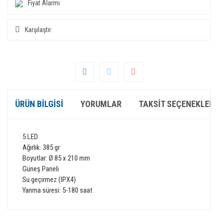
Fiyat Alarmı
Karşılaştır
ÜRÜN BILGISI
YORUMLAR
TAKSIT SEÇENEKLERI
5
LED
Ağırlık:
385 gr
Boyutlar
:
Ø
85
x 210 mm
G
üneş
Paneli
Su geçirmez
(
IPX4
)
Yanma süresi
:
5-180
saat