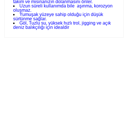
takım ve misinanızın dolanmasını önler.
Uzun süreli kullanımda bile aşınma, korozyon
oluşmaz.
Yumuşak yüzeye sahip olduğu için düşük
sürtünme sağlar.
Göl, Tuzlu su, yüksek hızlı trol, jigging ve açık
deniz balıkçılığı için idealdir
Bu ürünün fiyat bilgisi, resim, ürün açıklamalarında ve diğer
konularda yetersiz gördüğünüz noktaları öneri formunu
Bu ürüne ilk yorumu siz yapın!
kullanarak tarafımıza iletebilirsiniz.
Görüş ve önerileriniz için teşekkür ederiz.
GÜVENLİ ALIŞVERİŞ
Yorum Yaz
Ürün resmi kalitesiz, bozuk veya görüntülenemiyor.
Ürün açıklamasında eksik bilgiler bulunuyor.
Ürün bilgilerinde hatalar bulunuyor.
HIZLI TESLİMAT
Ürün fiyatı diğer sitelerden daha pahalı.
Bu ürüne benzer farklı alternatifler olmalı.
İADE VE DEĞİŞİM