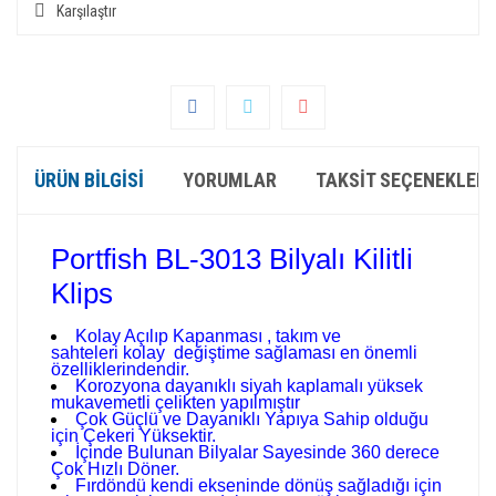
Karşılaştır
ÜRÜN BILGISI
YORUMLAR
TAKSIT SEÇENEKLERI
Portfish BL-3013 Bilyalı Kilitli
Klips
Kolay Açılıp Kapanması , takım ve
sahteleri kolay değiştime sağlaması en önemli
özelliklerindendir.
Korozyona dayanıklı siyah kaplamalı yüksek
mukavemetli çelikten yapılmıştır
Çok Güçlü ve Dayanıklı Yapıya Sahip olduğu
için Çekeri Yüksektir.
İçinde Bulunan Bilyalar Sayesinde 360 derece
Çok Hızlı Döner.
Fırdöndü kendi ekseninde dönüş sağladığı için