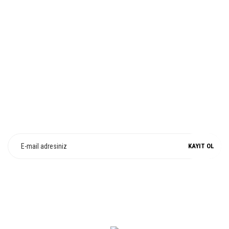
Gönder
%100 ORJİNAL
E-Bülten Üyeliği
Fırsat ve Kampanyalarımızdan Haberdar Olun !
KAYIT OL