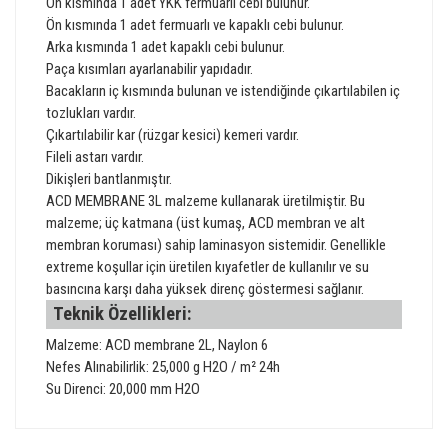
Ön kısmında 1 adet YKK fermuarlı cebi bulunur.
Ön kısmında 1 adet fermuarlı ve kapaklı cebi bulunur.
Arka kısmında 1 adet kapaklı cebi bulunur.
Paça kısımları ayarlanabilir yapıdadır.
Bacakların iç kısmında bulunan ve istendiğinde çıkartılabilen iç
tozlukları vardır.
Çıkartılabilir kar (rüzgar kesici) kemeri vardır.
Fileli astarı vardır.
Dikişleri bantlanmıştır.
ACD MEMBRANE 3L malzeme kullanarak üretilmiştir. Bu
malzeme; üç katmana (üst kumaş, ACD membran ve alt
membran koruması) sahip laminasyon sistemidir. Genellikle
extreme koşullar için üretilen kıyafetler de kullanılır ve su
basıncına karşı daha yüksek direnç göstermesi sağlanır.
Teknik Özellikleri:
Malzeme: ACD membrane 2L, Naylon 6
Nefes Alınabilirlik: 25,000 g H2O / m² 24h
Su Direnci: 20,000 mm H2O