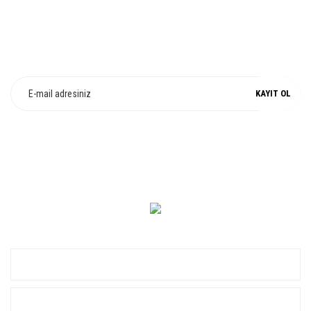
E-Bülten Üyeliği
Fırsat ve Kampanyalarımızdan Haberdar Olun !
KAYIT OL
0 549 560 14 14
KURUMSAL
ALIŞVERİŞ