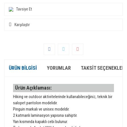
Tavsiye Et
Karşılaştır
ÜRÜN BILGISI
YORUMLAR
TAKSIT SEÇENEKLERI
Ürün Açıklaması:
Hiking ve outdoor aktivitelerinde kullanabileceğiniz, teknik bir
salopet pantolon modelidir.
Pinguin markalı ve unisex modeldir.
2 katmanlı laminasyon yapısına sahiptir.
Yan kısmında kapaklı cebi bulunur.