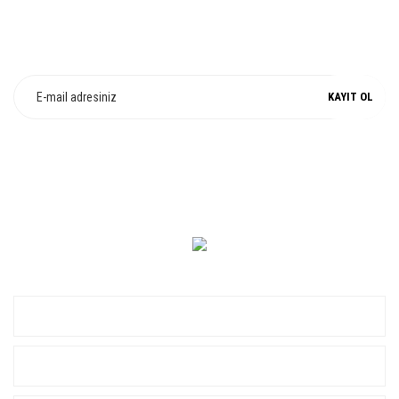
E-Bülten Üyeliği
Fırsat ve Kampanyalarımızdan Haberdar Olun !
KAYIT OL
0 549 560 14 14
KURUMSAL
ALIŞVERİŞ