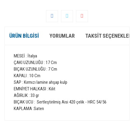
ÜRÜN BILGISI
YORUMLAR
TAKSIT SEÇENEKLERI
MESEİ : İtalya
ÇAKI UZUNLUĞU : 17 Cm
BIÇAK UZUNLUĞU : 7 Cm
KAPALI : 10 Cm
SAP : Kırmızı lamine ahşap kulp
EMNİYET HALKASI : Kilit
AĞIRLIK : 33 gr
BIÇAK UCU : Sertleştirilmiş Aisi 420 çelik - HRC 54/56
KAPLAMA :Saten
Bu ürünün fiyat bilgisi, resim, ürün açıklamalarında ve diğer