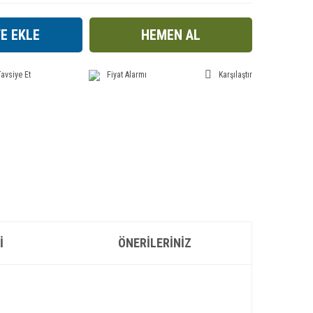
E EKLE
HEMEN AL
avsiye Et
Fiyat Alarmı
Karşılaştır
I
ÖNERILERINIZ