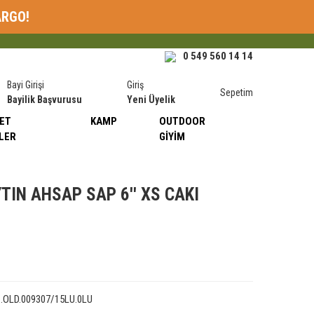
ARGO!
0 549 560 14 14
Bayi Girişi
Giriş
Sepetim
Bayilik Başvurusu
Yeni Üyelik
ET
KAMP
OUTDOOR
LER
GIYIM
TIN AHSAP SAP 6'' XS CAKI
1.OLD.009307/15LU.0LU