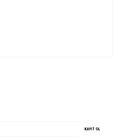
iz.
M
%100 ORJİNAL
KAYIT OL