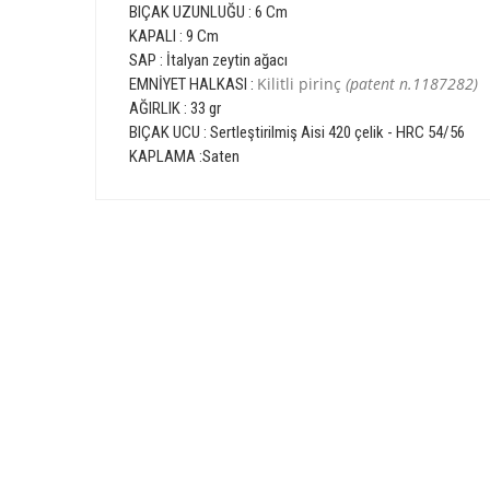
BIÇAK UZUNLUĞU : 6 Cm
KAPALI : 9 Cm
SAP : İtalyan zeytin ağacı
Kilitli pirinç
(patent n.1187282)
EMNİYET HALKASI :
AĞIRLIK : 33 gr
BIÇAK UCU : Sertleştirilmiş Aisi 420 çelik - HRC 54/56
KAPLAMA :Saten
Bu ürünün fiyat bilgisi, resim, ürün açıklamalarında ve diğer 
Görüş ve önerileriniz için teşekkür ederiz.
Ürün resmi kalitesiz, bozuk veya görüntülenemiyor.
GÜVENLİ ALIŞVERİŞ
Ürün açıklamasında eksik bilgiler bulunuyor.
Ürün bilgilerinde hatalar bulunuyor.
Ürün fiyatı diğer sitelerden daha pahalı.
Bu ürüne benzer farklı alternatifler olmalı.
E-Bülten Üyeliği
Fırsat ve Kampanyalarımızdan Haberdar Olun !