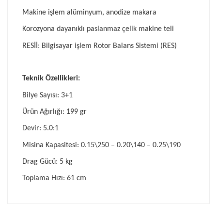
Makine işlem alüminyum, anodize makara
Korozyona dayanıklı paslanmaz çelik makine teli
RESİİ: Bilgisayar işlem Rotor Balans Sistemi (RES)
Teknik Özellikleri:
Bilye Sayısı: 3+1
Ürün Ağırlığı: 199 gr
Devir: 5.0:1
Misina Kapasitesi: 0.15\250 – 0.20\140 – 0.25\190
Drag Gücü: 5 kg
Toplama Hızı: 61 cm