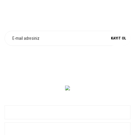
E-Bülten Üyeliği
Fırsat ve Kampanyalarımızdan Haberdar Olun !
KAYIT OL
0 549 560 14 14
KURUMSAL
ALIŞVERİŞ