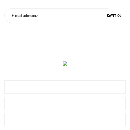
Fırsat ve Kampanyalarımızdan Haberdar Olun !
KAYIT OL
0 549 560 14 14
KURUMSAL
ALIŞVERİŞ
YARDIM