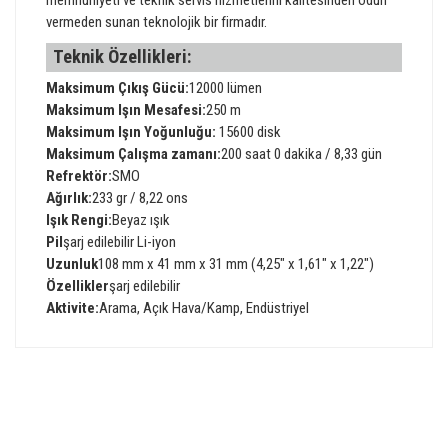
vermeden sunan teknolojik bir firmadır.
Teknik Özellikleri:
Maksimum Çıkış Gücü:
12000 lümen
Maksimum Işın Mesafesi:
250 m
Maksimum Işın Yoğunluğu:
15600 disk
Maksimum Çalışma zamanı:
200 saat 0 dakika / 8,33 gün
Refrektör:
SMO
Ağırlık:
233 gr / 8,22 ons
Işık Rengi:
Beyaz ışık
Pil
şarj edilebilir Li-iyon
Uzunluk
108 mm x 41 mm x 31 mm (4,25" x 1,61" x 1,22")
Özellikler
şarj edilebilir
Aktivite:
Arama, Açık Hava/Kamp, Endüstriyel
Bu ürünün fiyat bilgisi, resim, ürün açıklamalarında ve diğer
konularda yetersiz gördüğünüz noktaları öneri formunu
Bu ürüne ilk yorumu siz yapın!
kullanarak tarafımıza iletebilirsiniz.
Görüş ve önerileriniz için teşekkür ederiz.