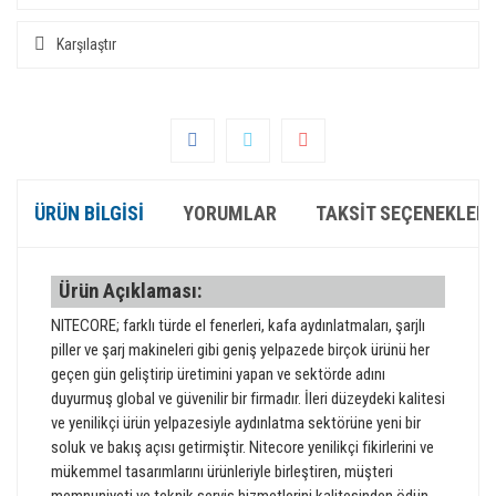
Karşılaştır
ÜRÜN BILGISI
YORUMLAR
TAKSIT SEÇENEKLERI
Ürün Açıklaması:
NITECORE; farklı türde el fenerleri, kafa aydınlatmaları, şarjlı
piller ve şarj makineleri gibi geniş yelpazede birçok ürünü her
geçen gün geliştirip üretimini yapan ve sektörde adını
duyurmuş global ve güvenilir bir firmadır. İleri düzeydeki kalitesi
ve yenilikçi ürün yelpazesiyle aydınlatma sektörüne yeni bir
soluk ve bakış açısı getirmiştir. Nitecore yenilikçi fikirlerini ve
mükemmel tasarımlarını ürünleriyle birleştiren, müşteri
memnuniyeti ve teknik servis hizmetlerini kalitesinden ödün