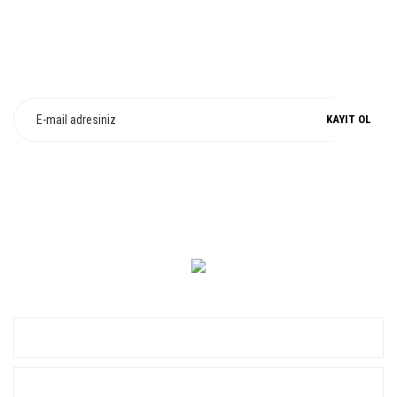
E-Bülten Üyeliği
Fırsat ve Kampanyalarımızdan Haberdar Olun !
KAYIT OL
0 549 560 14 14
KURUMSAL
ALIŞVERİŞ