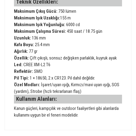
Teknik Özellikleri:
Maksimum Çıkış Gücü:
750 lümen
Maksimum Işık Uzaklığı:
155 m
Maksimum Işık Yoğunluğu:
6000 cd
Maksimum Çalışma Süresi:
450 saat / 18.75 gün
Uzunluk:
136 mm
Kafa Boyu:
25.4 mm
Ağırlık:
77 gr
Özellik:
Çift çıkışlı, sonsuz değişken parlaklık, kuyruk ayak
Led:
CREE XM-L2 T6
Reflektör:
SMO
Pil Tipi:
1 × 18650, 2 x CR123. Pil dahil değildir.
Özel Modları:
İşaret/uyarı ışığı, Kırmızı/mavi uyarı ışığı, SOS
(yardım), Strobe (hızlı tekrarlanan flaş)
Kullanım Alanları:
Kanun güçleri, kampçılık ve outdoor faaliyetleri gibi alanlarda
kullanımı uygun bir el feneri modelidir.