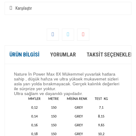
Karşılaştır
ÜRÜN BILGISI
YORUMLAR
TAKSIT SEÇENEKLERI
Nature İn Power Max 8X Mükemmel yuvarlak hatlara
sahip , düşük hafıza ve ultra yüksek mukavemet sizleri
asla yarı yolda bırakmayacak. Gerçek kalınlık değerleri
ile sürprize yer yoktur.
Ultra sağlam ve dayanıklı yapıdadır.
MM'LER
METRE
MİSİNA RENK
TEST
KG
0,12
150
GREY
7,1
0,14
150
GREY
8,15
0,16
150
GREY
9,65
0,18
150
GREY
10,2