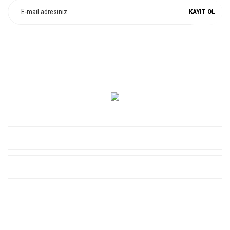
KAYIT OL
0 549 560 14 14
KURUMSAL
ALIŞVERİŞ
YARDIM
SOSYAL MEDYA