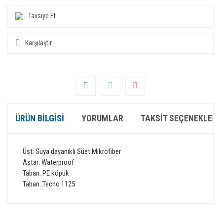
Tavsiye Et
Karşılaştır
ÜRÜN BILGISI
YORUMLAR
TAKSIT SEÇENEKLERI
Üst: Suya dayanıklı Süet Mikrofiber
Astar: Waterproof
Taban: PE köpük
Taban: Tecno 1125
Bu ürünün fiyat bilgisi, resim, ürün açıklamalarında ve diğer