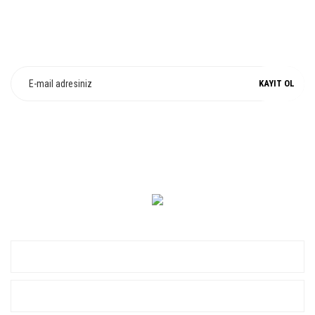
E-Bülten Üyeliği
Fırsat ve Kampanyalarımızdan Haberdar Olun !
KAYIT OL
0 549 560 14 14
KURUMSAL
ALIŞVERİŞ