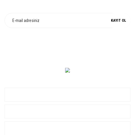
Fırsat ve Kampanyalarımızdan Haberdar Olun !
KAYIT OL
0 549 560 14 14
KURUMSAL
ALIŞVERİŞ
YARDIM