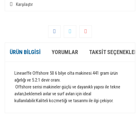
Karşılaştır
ÜRÜN BILGISI
YORUMLAR
TAKSIT SEÇENEKLERI
Lineaeffe Offshore 50 6 bilye olta makinesi.441 gram ürün
ağırlığı ve 5.2:1 devir oranı.
Offshore serisi makineler güçlü ve dayanıklı yapısı ile tekne
avları,beklemeli avlar ve surf avları için ideal
kullanılabilir.Kaliteli kozmetiği ve tasarımı ile ilgi çekiyor.
Bu ürünün fiyat bilgisi, resim, ürün açıklamalarında ve diğer
konularda yetersiz gördüğünüz noktaları öneri formunu
Bu ürüne ilk yorumu siz yapın!
kullanarak tarafımıza iletebilirsiniz.