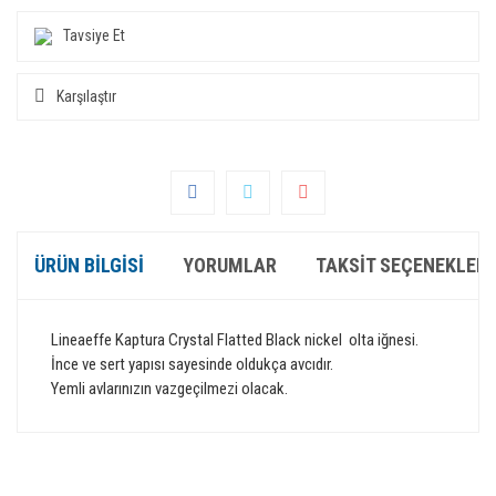
Tavsiye Et
Karşılaştır
ÜRÜN BILGISI
YORUMLAR
TAKSIT SEÇENEKLERI
Lineaeffe Kaptura Crystal Flatted Black nickel olta iğnesi.
İnce ve sert yapısı sayesinde oldukça avcıdır.
Yemli avlarınızın vazgeçilmezi olacak.
Bu ürünün fiyat bilgisi, resim, ürün açıklamalarında ve diğer
konularda yetersiz gördüğünüz noktaları öneri formunu