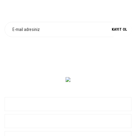
E-Bülten Üyeliği
Fırsat ve Kampanyalarımızdan Haberdar Olun !
KAYIT OL
0 549 560 14 14
KURUMSAL
ALIŞVERİŞ