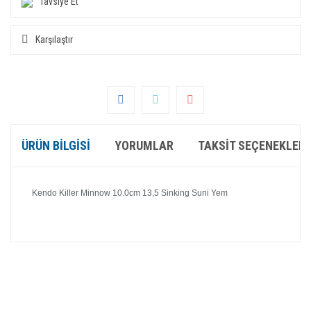
Tavsiye Et
Karşılaştır
ÜRÜN BILGISI
YORUMLAR
TAKSIT SEÇENEKLERI
Kendo Killer Minnow 10.0cm 13,5 Sinking Suni Yem
Bu ürünün fiyat bilgisi, resim, ürün açıklamalarında ve diğer
konularda yetersiz gördüğünüz noktaları öneri formunu
Bu ürüne ilk yorumu siz yapın!
kullanarak tarafımıza iletebilirsiniz.
Görüş ve önerileriniz için teşekkür ederiz.