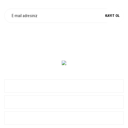
Fırsat ve Kampanyalarımızdan Haberdar Olun !
KAYIT OL
0 549 560 14 14
KURUMSAL
ALIŞVERİŞ
YARDIM