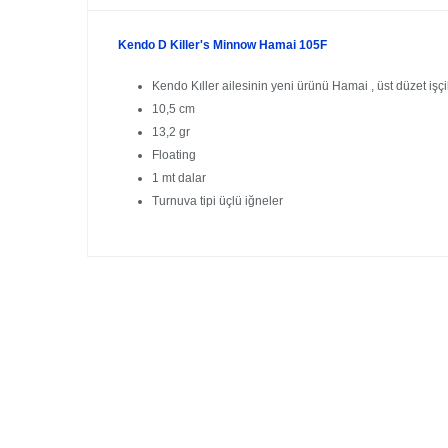
Kendo D Killer's Minnow Hamai 105F
Kendo Kıller ailesinin yeni ürünü Hamai , üst düzet işçi
10,5 cm
13,2 gr
Floating
1 mt dalar
Turnuva tipi üçlü iğneler
Bu ürünün fiyat bilgisi, resim, ürün açıklamalarında ve diğer 
Görüş ve önerileriniz için teşekkür ederiz.
Ürün resmi kalitesiz, bozuk veya görüntülenemiyor.
GÜVENLİ ALIŞVERİŞ
Ürün açıklamasında eksik bilgiler bulunuyor.
Ürün bilgilerinde hatalar bulunuyor.
Ürün fiyatı diğer sitelerden daha pahalı.