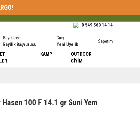
ARGO!
0 549 560 14 14
Bayi Girişi
Giriş
Sepetim
Bayilik Başvurusu
Yeni Üyelik
ET
KAMP
OUTDOOR
LER
GIYIM
w Hasen 100 F 14.1 gr Suni Yem