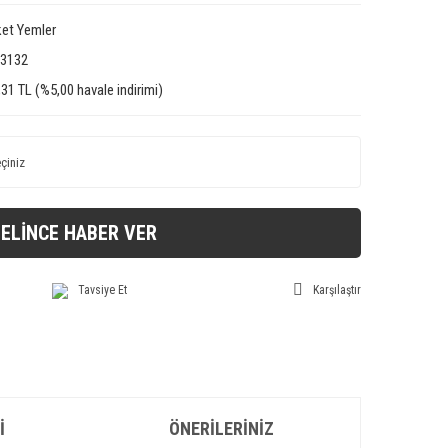
et Yemler
3132
,31 TL (%5,00 havale indirimi)
ELİNCE HABER VER
Tavsiye Et
Karşılaştır
I
ÖNERILERINIZ