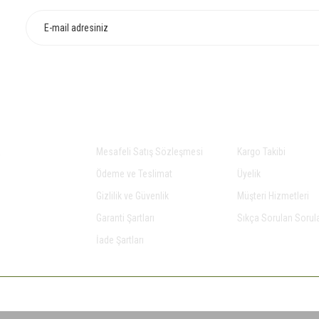
Gönder
AL
ALIŞVERİŞ
YARDIM
a
Mesafeli Satış Sözleşmesi
Kargo Takibi
Ödeme ve Teslimat
Üyelik
Gizlilik ve Güvenlik
Müşteri Hizmetleri
Garanti Şartları
Sıkça Sorulan Sorul
İade Şartları