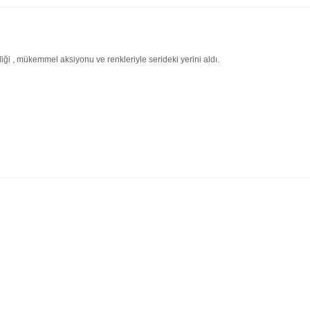
liği , mükemmel aksiyonu ve renkleriyle serideki yerini aldı.
konularda yetersiz gördüğünüz noktaları öneri formunu kullanarak tarafımıza iletebilirsin
Bu ürüne ilk yorumu siz yapın!
HIZLI TESLİMAT
İADE VE DEĞİŞİ
Yorum Yaz