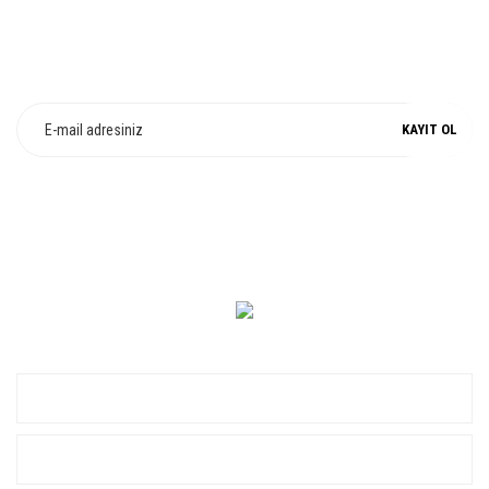
E-Bülten Üyeliği
Fırsat ve Kampanyalarımızdan Haberdar Olun !
KAYIT OL
0 549 560 14 14
KURUMSAL
ALIŞVERİŞ