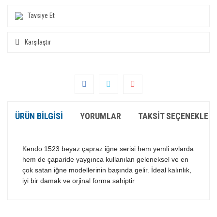
Tavsiye Et
Karşılaştır
ÜRÜN BILGISI
YORUMLAR
TAKSIT SEÇENEKLERI
Kendo 1523 beyaz çapraz iğne serisi hem yemli avlarda
hem de çaparide yaygınca kullanılan geleneksel ve en
çok satan iğne modellerinin başında gelir. İdeal kalınlık,
iyi bir damak ve orjinal forma sahiptir
Bu ürünün fiyat bilgisi, resim, ürün açıklamalarında ve diğer