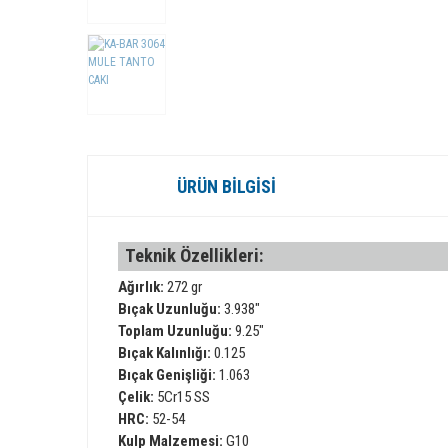
ÜRÜN BILGISI
Teknik Özellikleri:
Ağırlık:
272 gr
Bıçak Uzunluğu:
3.938"
Toplam Uzunluğu:
9.25"
Bıçak Kalınlığı:
0.125
Bıçak Genişliği:
1.063
Çelik:
5Cr15 SS
HRC:
52-54
Kulp Malzemesi:
G10