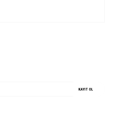
iz.
M
%100 ORJİNAL
KAYIT OL
SOSYAL MEDYA