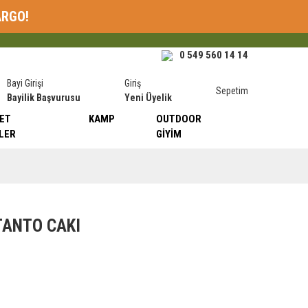
ARGO!
0 549 560 14 14
Bayi Girişi
Giriş
Sepetim
Bayilik Başvurusu
Yeni Üyelik
ET
KAMP
OUTDOOR
LER
GIYIM
TANTO CAKI