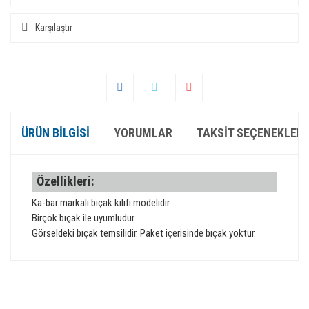
Karşılaştır
ÜRÜN BILGISI
YORUMLAR
TAKSIT SEÇENEKLERI
Özellikleri:
Ka-bar markalı bıçak kılıfı modelidir.
Birçok bıçak ile uyumludur.
Görseldeki bıçak temsilidir. Paket içerisinde bıçak yoktur.
Bu ürünün fiyat bilgisi, resim, ürün açıklamalarında ve diğer
konularda yetersiz gördüğünüz noktaları öneri formunu
Bu ürüne ilk yorumu siz yapın!