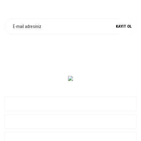
E-Bülten Üyeliği
Fırsat ve Kampanyalarımızdan Haberdar Olun !
KAYIT OL
0 549 560 14 14
KURUMSAL
ALIŞVERİŞ
YARDIM