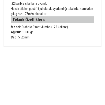
.22 kalibre silahlarla uyumlu
Havalı silahın gücü 16jul olarak ayarlandığı takdirde, namludan
çıkış hızı 175m/s olacaktır.
Teknik Özellikleri:
Model:
Diabolo Exact Jumbo ( .22 kalibre)
Ağırlık:
1.030 gr
Çap:
5.52 mm
Bu ürünün fiyat bilgisi, resim, ürün açıklamalarında ve diğer
konularda yetersiz gördüğünüz noktaları öneri formunu
Bu ürüne ilk yorumu siz yapın!
kullanarak tarafımıza iletebilirsiniz.
Görüş ve önerileriniz için teşekkür ederiz.
GÜVENLİ ALIŞVERİŞ
Yorum Yaz
Ürün resmi kalitesiz, bozuk veya görüntülenemiyor.
Ürün açıklamasında eksik bilgiler bulunuyor.
Ürün bilgilerinde hatalar bulunuyor.
HIZLI TESLİMAT
Ürün fiyatı diğer sitelerden daha pahalı.