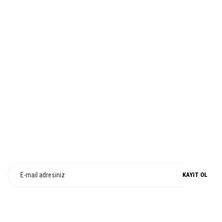
Bu ürüne benzer farklı alternatifler olmalı.
İADE VE DEĞİŞİM
Gönder
%100 ORJİNAL
E-Bülten Üyeliği
Fırsat ve Kampanyalarımızdan Haberdar Olun !
KAYIT OL