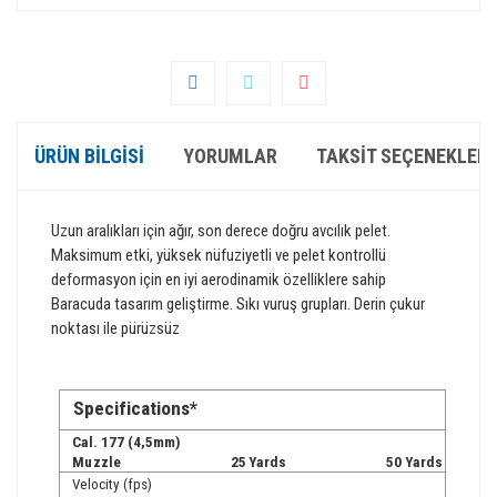
ÜRÜN BILGISI
YORUMLAR
TAKSIT SEÇENEKLERI
Uzun
aralıkları
için ağır
,
son derece
doğru
avcılık
pelet
.
Maksimum etki
,
yüksek nüfuziyetli
ve
pelet
kontrollü
deformasyon
için
en iyi
aerodinamik
özelliklere sahip
Baracuda
tasarım
geliştirme
.
Sıkı
vuruş
grupları
.
Derin
çukur
noktası ile
pürüzsüz
Sp
e
ci
f
i
c
at
i
on
s
*
Cal.
1
77
(
4,
5mm
)
Mu
zzle
25
Y
a
r
d
s
50
Y
a
r
d
s
V
elocity
(
fps)