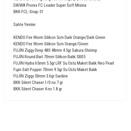
DAİWA Prorex FC Leader Super Soft Misina
BKK FCL-Snap-31
Sahte Yemler
KENDO Fire Worm Silikon 5cm Dark Orange/Dark Green
KENDO Fire Worm Silikon 5cm Orange/Green
FUJİN Ziggy Deep 48S 48mm 4.5gr Sakura Shirimp
FUJİN Round Bait 70mm Silikon Balık SB05
FUJİN Hydra 65mm 5.5gr LRF Su Üstü Maket Balık Neo Pearl
Fujin Salt Popper 70mm 9.5gr Su Üstü Maket Balık
FUJİN Ziggy 50mm 3.6gr Sardine
BKK Silent Chaser 1/0 no 7 gr
BKK Silent Chaser 4 no 1.8 gr
Bu ürünün fiyat bilgisi, resim, ürün açıklamalarında ve diğer
konularda yetersiz gördüğünüz noktaları öneri formunu
Bu ürüne ilk yorumu siz yapın!
kullanarak tarafımıza iletebilirsiniz.
Görüş ve önerileriniz için teşekkür ederiz.