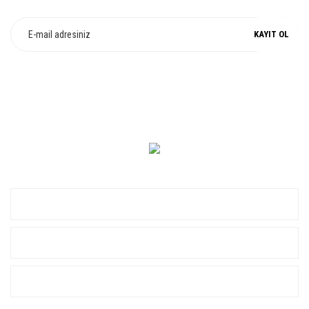
KAYIT OL
0 549 560 14 14
KURUMSAL
ALIŞVERİŞ
YARDIM