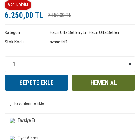
%20 İNDİRİM
6.250,00 TL
7.850,00 TL
Kategori
Hazır Olta Setleri
,
Lrf Hazır Olta Setleri
Stok Kodu
avssetlrf1
SEPETE EKLE
HEMEN AL
Tavsiye Et
Fiyat Alarmı