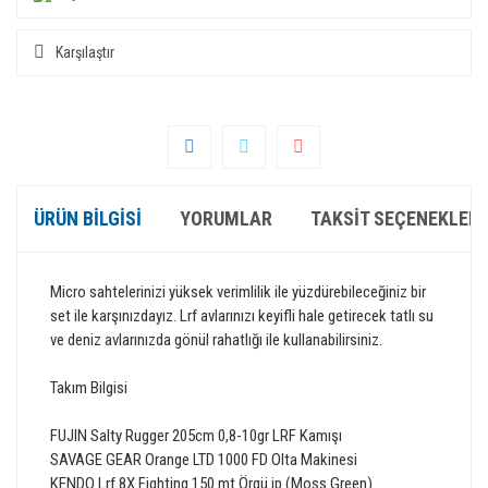
Karşılaştır
ÜRÜN BILGISI
YORUMLAR
TAKSIT SEÇENEKLERI
Micro sahtelerinizi yüksek verimlilik ile yüzdürebileceğiniz bir
set ile karşınızdayız. Lrf avlarınızı keyifli hale getirecek tatlı su
ve deniz avlarınızda gönül rahatlığı ile kullanabilirsiniz.
Takım Bilgisi
FUJIN Salty Rugger 205cm 0,8-10gr LRF Kamışı
SAVAGE GEAR Orange LTD 1000 FD Olta Makinesi
KENDO Lrf 8X Fighting 150 mt Örgü ip (Moss Green)