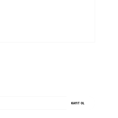
iz.
M
%100 ORJİNAL
KAYIT OL