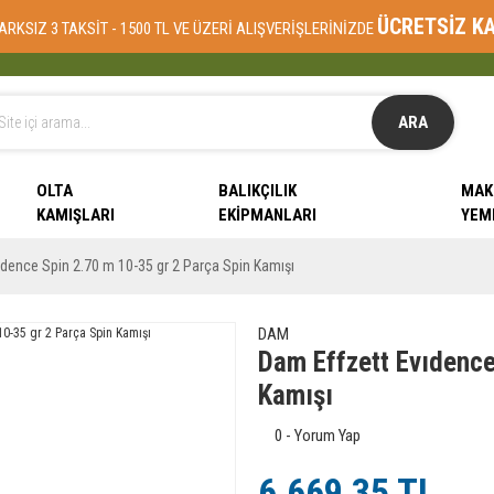
ÜCRETSİZ K
ARKSIZ 3 TAKSİT - 1500 TL VE ÜZERİ ALIŞVERİŞLERİNİZDE
ARA
OLTA
BALIKÇILIK
MAK
KAMIŞLARI
EKIPMANLARI
YEM
ıdence Spin 2.70 m 10-35 gr 2 Parça Spin Kamışı
DAM
Dam Effzett Evıdence
Kamışı
0 - Yorum Yap
6.669,35 TL