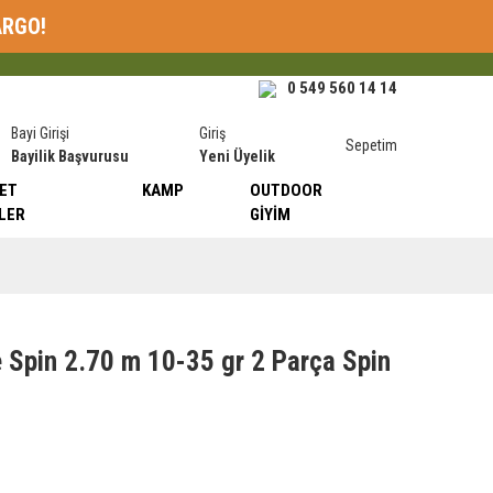
ARGO!
0 549 560 14 14
Bayi Girişi
Giriş
Sepetim
Bayilik Başvurusu
Yeni Üyelik
ET
KAMP
OUTDOOR
LER
GIYIM
 Spin 2.70 m 10-35 gr 2 Parça Spin