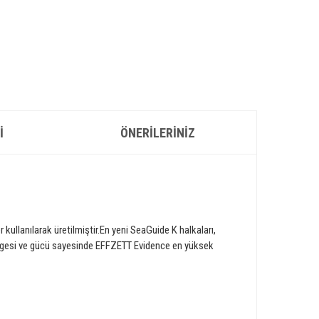
I
ÖNERILERINIZ
 kullanılarak üretilmiştir.En yeni SeaGuide K halkaları,
dengesi ve gücü sayesinde EFFZETT Evidence en yüksek