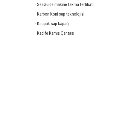
· SeaGuide makine takma tertibatı
· Karbon Koni sap teknolojisi
· Kauçuk sap kapağı
· Kadife Kamış Çantası
Bu ürünün fiyat bilgisi, resim, ürün açıklamalarında ve diğer 
Görüş ve önerileriniz için teşekkür ederiz.
Ürün resmi kalitesiz, bozuk veya görüntülenemiyor.
GÜVENLİ ALIŞVERİŞ
Ürün açıklamasında eksik bilgiler bulunuyor.
Ürün bilgilerinde hatalar bulunuyor.
Ürün fiyatı diğer sitelerden daha pahalı.
Bu ürüne benzer farklı alternatifler olmalı.
E-Bülten Üyeliği
Fırsat ve Kampanyalarımızdan Haberdar Olun !