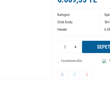
Kategori
Spi
Stok Kodu
561
Havale
6.33
SEPET
T