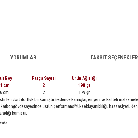
YORUMLAR
TAKSIT SEÇENEKLER
alı Boy
Parça Sayısı
Ürün Ağırlığı
1 cm
2
198 gr
6 cm
2
179 gr
irilen dört dörtlük bir kamıştır.Evidence kamışlar, en yeni ve kaliteli malzemeler
llü karbongövdesayesinde üstün performans!Yükseldayanıklılığı, hassasiyeti, 
radığı kamıştır.
gövde