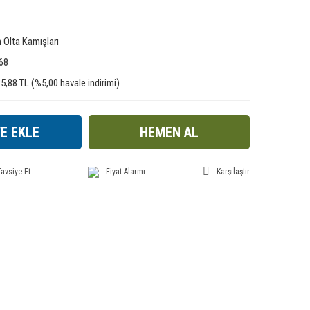
n Olta Kamışları
68
5,88 TL (%5,00 havale indirimi)
E EKLE
HEMEN AL
avsiye Et
Fiyat Alarmı
Karşılaştır