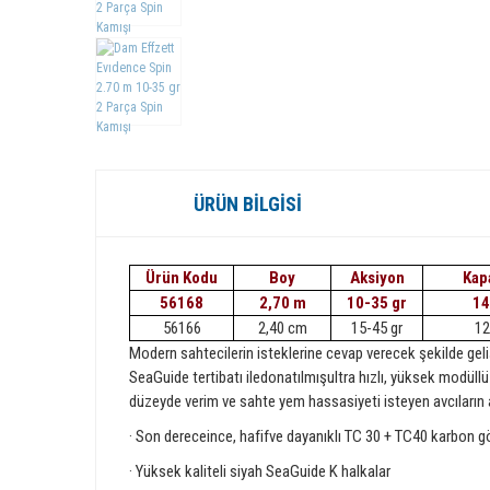
ÜRÜN BILGISI
Ürün Kodu
Boy
Aksiyon
Kap
56168
2,70 m
10-35 gr
14
56166
2,40 cm
15-45 gr
12
Modern sahtecilerin isteklerine cevap verecek şekilde gelişt
SeaGuide tertibatı iledonatılmışultra hızlı, yüksek modü
düzeyde verim ve sahte yem hassasiyeti isteyen avcıların a
· Son dereceince, hafifve dayanıklı TC 30 + TC40 karbon 
· Yüksek kaliteli siyah SeaGuide K halkalar