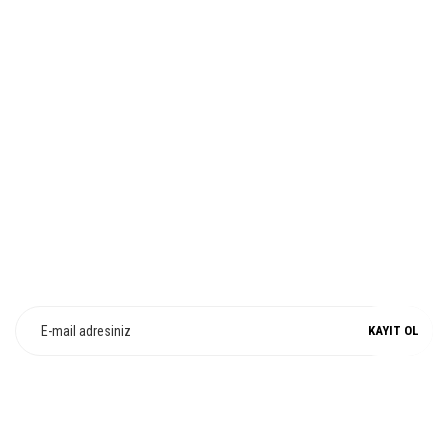
İADE VE DEĞİŞİM
Gönder
%100 ORJİNAL
E-Bülten Üyeliği
Fırsat ve Kampanyalarımızdan Haberdar Olun !
KAYIT OL