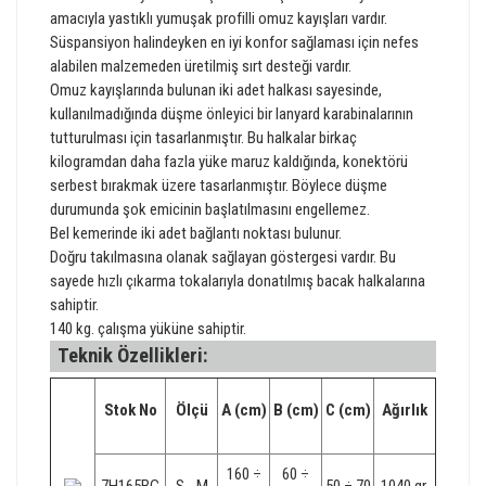
amacıyla yastıklı yumuşak profilli omuz kayışları vardır.
Süspansiyon halindeyken en iyi konfor sağlaması için nefes
alabilen malzemeden üretilmiş sırt desteği vardır.
Omuz kayışlarında bulunan iki adet halkası sayesinde,
kullanılmadığında düşme önleyici bir lanyard karabinalarının
tutturulması için tasarlanmıştır. Bu halkalar birkaç
kilogramdan daha fazla yüke maruz kaldığında, konektörü
serbest bırakmak üzere tasarlanmıştır. Böylece düşme
durumunda şok emicinin başlatılmasını engellemez.
Bel kemerinde iki adet bağlantı noktası bulunur.
Doğru takılmasına olanak sağlayan göstergesi vardır. Bu
sayede hızlı çıkarma tokalarıyla donatılmış bacak halkalarına
sahiptir.
140 kg. çalışma yüküne sahiptir.
Teknik Özellikleri:
Stok No
Ölçü
A (cm)
B (cm)
C (cm)
Ağırlık
160 ÷
60 ÷
7H165BC
S - M
50 ÷ 70
1040 gr.