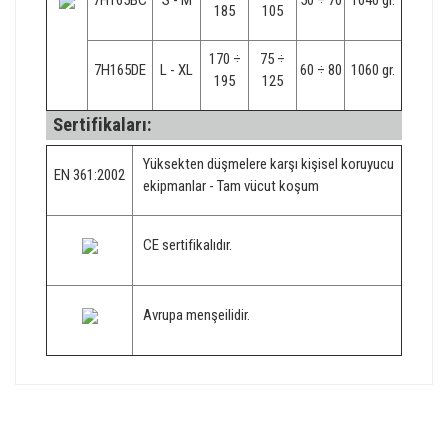
185
105
170 ÷
75 ÷
7H165DE
L - XL
60 ÷ 80
1060 gr.
195
125
Sertifikaları:
Yüksekten düşmelere karşı kişisel koruyucu
EN 361:2002
ekipmanlar - Tam vücut koşum
CE sertifikalıdır.
Avrupa menşeilidir.
Bu ürünün fiyat bilgisi, resim, ürün açıklamalarında ve diğer
konularda yetersiz gördüğünüz noktaları öneri formunu
Bu ürüne ilk yorumu siz yapın!