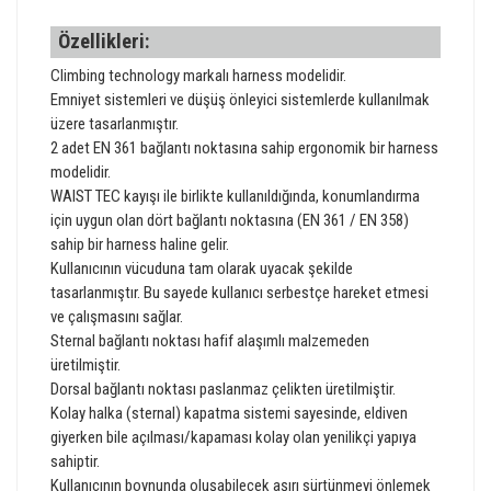
Özellikleri:
Climbing technology markalı harness modelidir.
Emniyet sistemleri ve düşüş önleyici sistemlerde kullanılmak
üzere tasarlanmıştır.
2 adet EN 361 bağlantı noktasına sahip ergonomik bir harness
modelidir.
WAIST TEC kayışı ile birlikte kullanıldığında, konumlandırma
için uygun olan dört bağlantı noktasına (EN 361 / EN 358)
sahip bir harness haline gelir.
Kullanıcının vücuduna tam olarak uyacak şekilde
tasarlanmıştır. Bu sayede kullanıcı serbestçe hareket etmesi
ve çalışmasını sağlar.
Sternal bağlantı noktası hafif alaşımlı malzemeden
üretilmiştir.
Dorsal bağlantı noktası paslanmaz çelikten üretilmiştir.
Kolay halka (sternal) kapatma sistemi sayesinde, eldiven
giyerken bile açılması/kapaması kolay olan yenilikçi yapıya
sahiptir.
Kullanıcının boynunda oluşabilecek aşırı sürtünmeyi önlemek