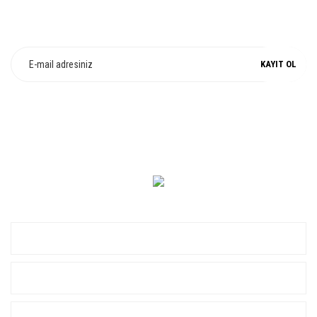
E-Bülten Üyeliği
Fırsat ve Kampanyalarımızdan Haberdar Olun !
KAYIT OL
0 549 560 14 14
KURUMSAL
ALIŞVERİŞ