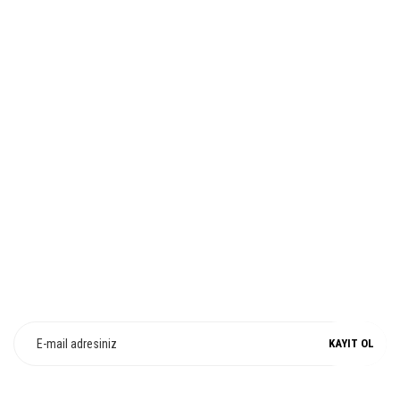
Ürün fiyatı diğer sitelerden daha pahalı.
Bu ürüne benzer farklı alternatifler olmalı.
İADE VE DEĞİŞİM
Gönder
%100 ORJİNAL
E-Bülten Üyeliği
Fırsat ve Kampanyalarımızdan Haberdar Olun !
KAYIT OL