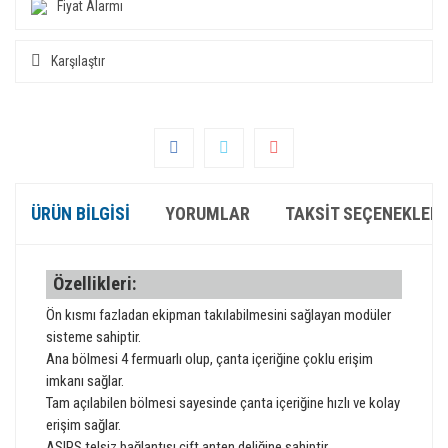
Fiyat Alarmı
Karşılaştır
ÜRÜN BILGISI
YORUMLAR
TAKSIT SEÇENEKLERI
Özellikleri:
Ön kısmı fazladan ekipman takılabilmesini sağlayan modüler
sisteme sahiptir.
Ana bölmesi 4 fermuarlı olup, çanta içeriğine çoklu erişim
imkanı sağlar.
Tam açılabilen bölmesi sayesinde çanta içeriğine hızlı ve kolay
erişim sağlar.
ASIPS telsiz bağlantısı çift anten deliğine sahiptir.