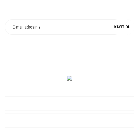
E-Bülten Üyeliği
Fırsat ve Kampanyalarımızdan Haberdar Olun !
KAYIT OL
0 549 560 14 14
KURUMSAL
ALIŞVERİŞ
YARDIM