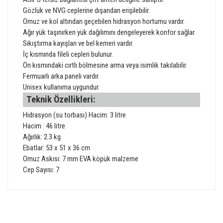
Gözlük ve NVG ceplerine dışarıdan erişilebilir.
Omuz ve kol altından geçebilen hidrasyon hortumu vardır.
Ağır yük taşınırken yük dağılımını dengeleyerek konfor sağlar.
Sıkıştırma kayışları ve bel kemeri vardır.
İç kısmında fileli cepleri bulunur.
Ön kısmındaki cırtlı bölmesine arma veya isimlik takılabilir.
Fermuarlı arka paneli vardır.
Unisex kullanıma uygundur.
Teknik Özellikleri:
Hidrasyon (su torbası) Hacim: 3 litre
Hacim : 46 litre
Ağırlık: 2.3 kg
Ebatlar: 53 x 51 x 36 cm
Omuz Askısı: 7 mm EVA köpük malzeme
Cep Sayısı: 7
Bu ürünün fiyat bilgisi, resim, ürün açıklamalarında ve diğer
konularda yetersiz gördüğünüz noktaları öneri formunu
Bu ürüne ilk yorumu siz yapın!