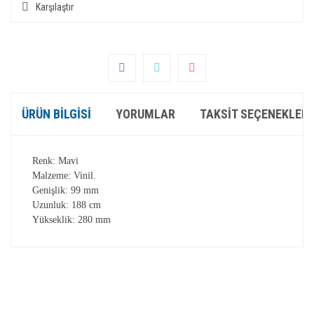
Karşılaştır
ÜRÜN BILGISI
YORUMLAR
TAKSIT SEÇENEKLERI
Renk: Mavi
Malzeme: Vinil.
Genişlik: 99 mm
Uzunluk: 188 cm
Yükseklik: 280 mm
Bu ürünün fiyat bilgisi, resim, ürün açıklamalarında ve diğer
konularda yetersiz gördüğünüz noktaları öneri formunu
Bu ürüne ilk yorumu siz yapın!
kullanarak tarafımıza iletebilirsiniz.
Görüş ve önerileriniz için teşekkür ederiz.