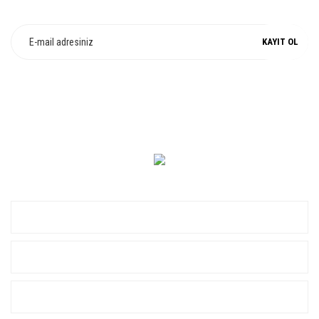
Fırsat ve Kampanyalarımızdan Haberdar Olun !
KAYIT OL
0 549 560 14 14
KURUMSAL
ALIŞVERİŞ
YARDIM