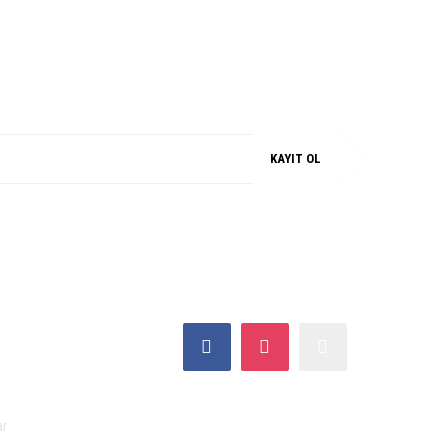
M
%100 ORJİNAL
KAYIT OL
SOSYAL MEDYA
ar