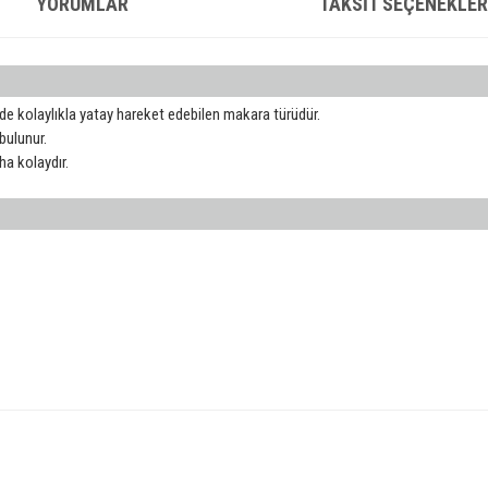
YORUMLAR
TAKSIT SEÇENEKLER
nde kolaylıkla yatay hareket edebilen makara türüdür.
bulunur.
ha kolaydır.
konularda yetersiz gördüğünüz noktaları öneri formunu kullanarak tarafımıza iletebilirsin
Bu ürüne ilk yorumu siz yapın!