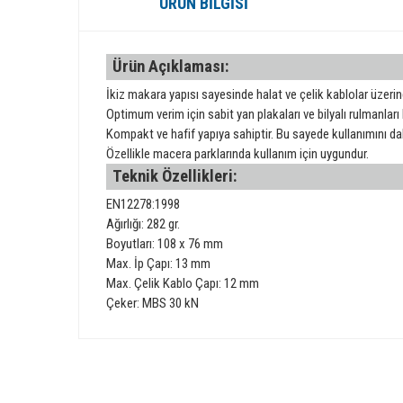
ÜRÜN BILGISI
Ürün Açıklaması:
İkiz makara yapısı sayesinde halat ve çelik kablolar üzeri
Optimum verim için sabit yan plakaları ve bilyalı rulmanları 
Kompakt ve hafif yapıya sahiptir. Bu sayede kullanımını da
Özellikle macera parklarında kullanım için uygundur.
Teknik Özellikleri:
EN12278:1998
Ağırlığı: 282 gr.
Boyutları: 108 x 76 mm
Max. İp Çapı: 13 mm
Max. Çelik Kablo Çapı: 12 mm
Çeker: MBS 30 kN
Bu ürünün fiyat bilgisi, resim, ürün açıklamalarında ve diğer 
Görüş ve önerileriniz için teşekkür ederiz.