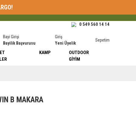
ARGO!
0 549 560 14 14
Bayi Girişi
Giriş
Sepetim
Bayilik Başvurusu
Yeni Üyelik
ET
KAMP
OUTDOOR
LER
GIYIM
WIN B MAKARA