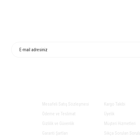
HIZLI TESLİMAT
İADE VE DEĞİŞİ
Yorum Yaz
Gönder
AL
ALIŞVERİŞ
YARDIM
a
Mesafeli Satış Sözleşmesi
Kargo Takibi
Ödeme ve Teslimat
Üyelik
Gizlilik ve Güvenlik
Müşteri Hizmetleri
Garanti Şartları
Sıkça Sorulan Sorul