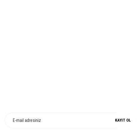
Ürün fiyatı diğer sitelerden daha pahalı.
Bu ürüne benzer farklı alternatifler olmalı.
İADE VE DEĞİŞİM
Gönder
%100 ORJİNAL
E-Bülten Üyeliği
Fırsat ve Kampanyalarımızdan Haberdar Olun !
KAYIT OL