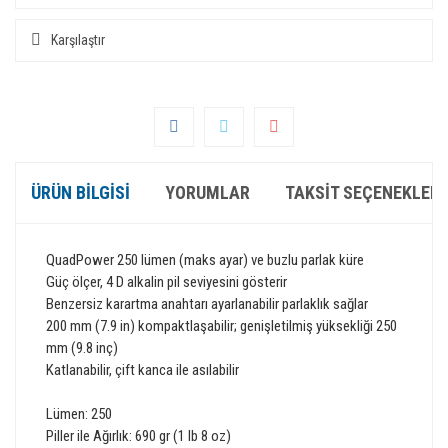
Karşılaştır
ÜRÜN BILGISI
YORUMLAR
TAKSIT SEÇENEKLERI
QuadPower
250
lümen
(maks
ayar) ve
buzlu
parlak
küre
Güç
ölçer
,
4
D
alkalin
pil
seviyesini gösterir
Benzersiz
karartma
anahtarı
ayarlanabilir
parlaklık sağlar
200 mm
(
7.9
in)
kompaktlaşabilir
;
genişletilmiş
yüksekliği 250
mm
(
9.8
inç)
Katlanabilir
,
çift
kanca
ile asılabilir
Lümen
:
250
Piller ile
Ağırlık:
690
gr
(1 lb
8
oz)