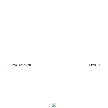
Gönder
%100 ORJİNAL
E-Bülten Üyeliği
Fırsat ve Kampanyalarımızdan Haberdar Olun !
KAYIT OL