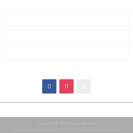
0 549 560 14 14
KURUMSAL
ALIŞVERİŞ
YARDIM
SOSYAL MEDYA
Copyright © 2020 www.avseti.com
Tüm Kredi Kartı Bilgileriniz 256bit SSL Sertifikası ile korunmaktadır.