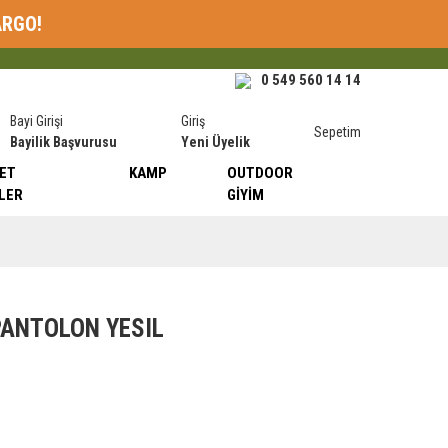
ARGO!
0 549 560 14 14
Bayi Girişi
Giriş
Sepetim
Bayilik Başvurusu
Yeni Üyelik
ET
KAMP
OUTDOOR
LER
GIYIM
PANTOLON YESIL