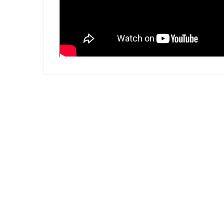
Bu ürünün fiyat bilgisi, resim, ürün açıklamalarında ve diğer 
Görüş ve önerileriniz için teşekkür ederiz.
Ürün resmi kalitesiz, bozuk veya görüntülenemiyor.
GÜVENLİ ALIŞVERİŞ
Ürün açıklamasında eksik bilgiler bulunuyor.
Ürün bilgilerinde hatalar bulunuyor.
Ürün fiyatı diğer sitelerden daha pahalı.
Bu ürüne benzer farklı alternatifler olmalı.
E-Bülten Üyeliği
Fırsat ve Kampanyalarımızdan Haberdar Olun !