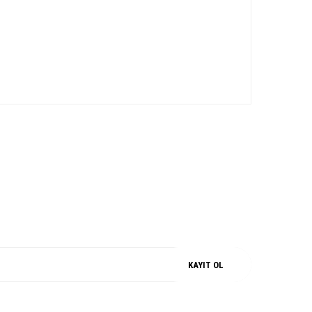
iz.
M
%100 ORJİNAL
KAYIT OL