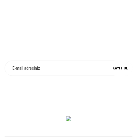
Gönder
%100 ORJİNAL
E-Bülten Üyeliği
Fırsat ve Kampanyalarımızdan Haberdar Olun !
KAYIT OL
0 549 560 14 14