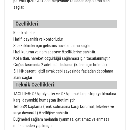
patentli gizli evrak cebi sayesinde fazladan depolama alanı
sağlar.
Özellikleri:
Kısa kolludur.
Hafif, dayanıklı ve konforludur.
Sıcak iklimler için gelişmiş havalandırma sağlar.
Hızlı kuruma ve nem absorve özelliklerine sahiptir.
Kol altları, hareket özgürlüğü sağlaması için tasarlanmıştır.
Göğüs kısmında 2 adet cebi bulunur. (kalem için bölmeli)
5.11® patentli gizli evrak cebi sayesinde fazladan depolama
alanı sağlar.
Teknik Özellikleri:
TACLITE® %65 polyester ve %35 pamuklu ripstop (yırtılmalara
karşı dayanıklı) kumaştan üretilmiştir.
Teflon® kaplama (renk solmasına karşı korumalı, lekelere ve
suya dayanıklı) özelliğine sahiptir.
Düğmeleri sağlam melamin (yanmaz, çatlamaz ve erimez)
malzemeden yapılmıştır.