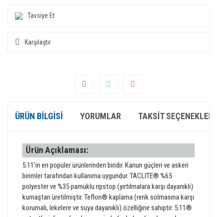
Tavsiye Et
Karşılaştır
ÜRÜN BILGISI
YORUMLAR
TAKSIT SEÇENEKLERI
Ürün Açıklaması:
5.11'in en popüler ürünlerinden biridir. Kanun güçleri ve askeri
birimler tarafından kullanıma uygundur. TACLITE® %65
polyester ve %35 pamuklu ripstop (yırtılmalara karşı dayanıklı)
kumaştan üretilmiştir. Teflon® kaplama (renk solmasına karşı
korumalı, lekelere ve suya dayanıklı) özelliğine sahiptir. 5.11®