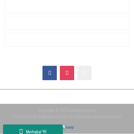
KURUMSAL
ALIŞVERİŞ
YARDIM
SOSYAL MEDYA
Copyright © 2020 www.avseti.com
Tüm Kredi Kartı Bilgileriniz 256bit SSL Sertifikası ile korunmaktadır.
Merhaba! 👋