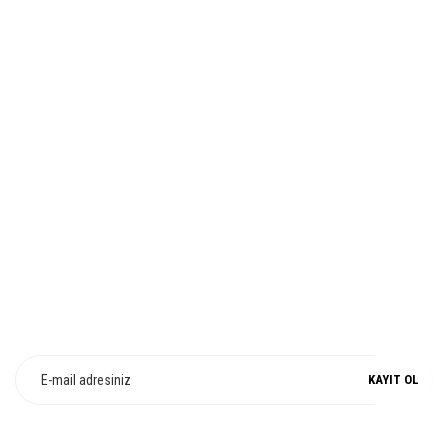
Ürün fiyatı diğer sitelerden daha pahalı.
Bu ürüne benzer farklı alternatifler olmalı.
İADE VE DEĞİŞİM
Gönder
%100 ORJİNAL
E-Bülten Üyeliği
Fırsat ve Kampanyalarımızdan Haberdar Olun !
KAYIT OL