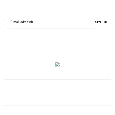
E-Bülten Üyeliği
Fırsat ve Kampanyalarımızdan Haberdar Olun !
KAYIT OL
0 549 560 14 14
KURUMSAL
ALIŞVERİŞ
YARDIM