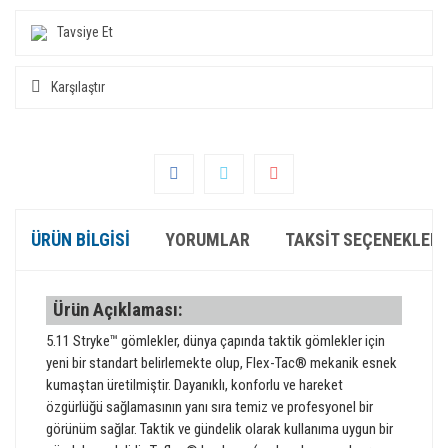
Tavsiye Et
Karşılaştır
ÜRÜN BILGISI
YORUMLAR
TAKSIT SEÇENEKLERI
Ürün Açıklaması:
5.11 Stryke™ gömlekler, dünya çapında taktik gömlekler için
yeni bir standart belirlemekte olup, Flex-Tac® mekanik esnek
kumaştan üretilmiştir. Dayanıklı, konforlu ve hareket
özgürlüğü sağlamasının yanı sıra temiz ve profesyonel bir
görünüm sağlar. Taktik ve gündelik olarak kullanıma uygun bir