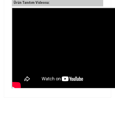
Ürün Tanıtım Videosu:
Bu ürünün fiyat bilgisi, resim, ürün açıklamalarında ve diğer
konularda yetersiz gördüğünüz noktaları öneri formunu
Bu ürüne ilk yorumu siz yapın!