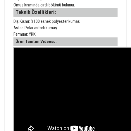
Omuz kısmında cırtlı bölümü bulunur.
Teknik Özellikleri:
Dış Kısmı: %100 esnek polyester kumaş
Astar: Polar astarlı kumaş
Fermuar: YKK
Ürün Tanıtım Videosu: