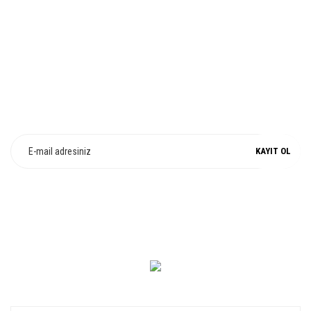
%100 ORJİNAL
E-Bülten Üyeliği
Fırsat ve Kampanyalarımızdan Haberdar Olun !
KAYIT OL
0 549 560 14 14