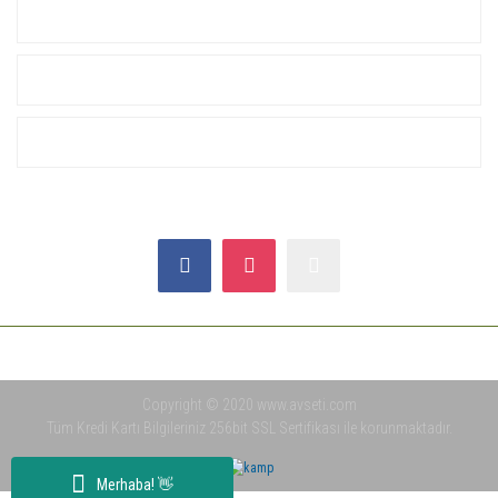
KURUMSAL
ALIŞVERİŞ
YARDIM
SOSYAL MEDYA
Copyright © 2020 www.avseti.com
Tüm Kredi Kartı Bilgileriniz 256bit SSL Sertifikası ile korunmaktadır.
Merhaba! 👋