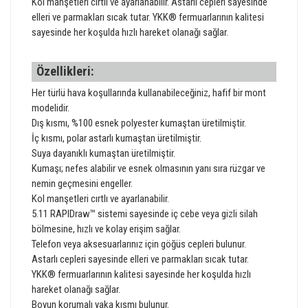
Kol manşetleri cırtlı ve ayarlanabilir. Astarlı cepleri sayesinde
elleri ve parmakları sıcak tutar. YKK® fermuarlarının kalitesi
sayesinde her koşulda hızlı hareket olanağı sağlar.
Özellikleri:
Her türlü hava koşullarında kullanabileceğiniz, hafif bir mont
modelidir.
Dış kısmı, %100 esnek polyester kumaştan üretilmiştir.
İç kısmı, polar astarlı kumaştan üretilmiştir.
Suya dayanıklı kumaştan üretilmiştir.
Kumaşı; nefes alabilir ve esnek olmasının yanı sıra rüzgar ve
nemin geçmesini engeller.
Kol manşetleri cırtlı ve ayarlanabilir.
5.11 RAPIDraw™ sistemi sayesinde iç cebe veya gizli silah
bölmesine, hızlı ve kolay erişim sağlar.
Telefon veya aksesuarlarınız için göğüs cepleri bulunur.
Astarlı cepleri sayesinde elleri ve parmakları sıcak tutar.
YKK® fermuarlarının kalitesi sayesinde her koşulda hızlı
hareket olanağı sağlar.
Boyun korumalı yaka kısmı bulunur.