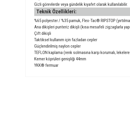
Gizli görevlerde veya gündelik kıyafet olarak kullanılabilir.
Teknik Özellikleri:
%65 polyester / %35 pamuk, Flex-Tac® RIPSTOP (yırtılm
Ana dikişleri punteriz dikişli (kısa mesafeli zigzaglarla yap
Çift dikişli
Taktiksel kullanım için fazladan cepler
Güçlendirilmiş naylon cepler
TEFLON kaplama (renk solmasına karşı korumalı, lekelere 
Kemer köprüleri genişliği 44mm
YKK® fermuar
Bu ürünün fiyat bilgisi, resim, ürün açıklamalarında ve diğer 
Görüş ve önerileriniz için teşekkür ederiz.
Ürün resmi kalitesiz, bozuk veya görüntülenemiyor.
GÜVENLİ ALIŞVERİŞ
Ürün açıklamasında eksik bilgiler bulunuyor.
Ürün bilgilerinde hatalar bulunuyor.