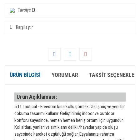
Tavsiye Et
Karşılaştır
ÜRÜN BILGISI
YORUMLAR
TAKSIT SEÇENEKLERI
Ürün Açıklaması:
5.11 Tactical - Freedom kısa kollu gömlek; Gelişmiş ve yeni bir
dokuma tasarımı kullanır. Geliştirilmiş indoor ve outdoor
konforu sayesinde, hemen hemen her iş ortamı için uygundur.
Kol altları, yanları ve sırt kısmı delikli/havadar yapıda oluşu
sayesinde hareket özgürlüğü sağlar. Eşyalarınızı rahatça