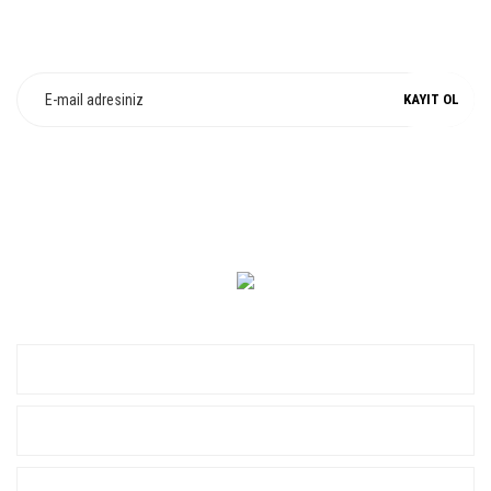
E-Bülten Üyeliği
Fırsat ve Kampanyalarımızdan Haberdar Olun !
KAYIT OL
0 549 560 14 14
KURUMSAL
ALIŞVERİŞ