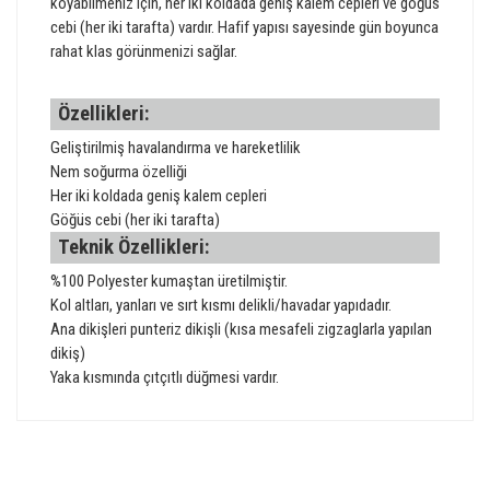
koyabilmeniz için, her iki koldada geniş kalem cepleri ve göğüs
cebi (her iki tarafta) vardır. Hafif yapısı sayesinde gün boyunca
rahat klas görünmenizi sağlar.
Özellikleri:
Geliştirilmiş havalandırma ve hareketlilik
Nem soğurma özelliği
Her iki koldada geniş kalem cepleri
Göğüs cebi (her iki tarafta)
Teknik Özellikleri:
%100 Polyester kumaştan üretilmiştir.
Kol altları, yanları ve sırt kısmı delikli/havadar yapıdadır.
Ana dikişleri punteriz dikişli (kısa mesafeli zigzaglarla yapılan
dikiş)
Yaka kısmında çıtçıtlı düğmesi vardır.
Bu ürünün fiyat bilgisi, resim, ürün açıklamalarında ve diğer
konularda yetersiz gördüğünüz noktaları öneri formunu
Bu ürüne ilk yorumu siz yapın!