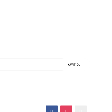
iz.
M
%100 ORJİNAL
KAYIT OL
SOSYAL MEDYA