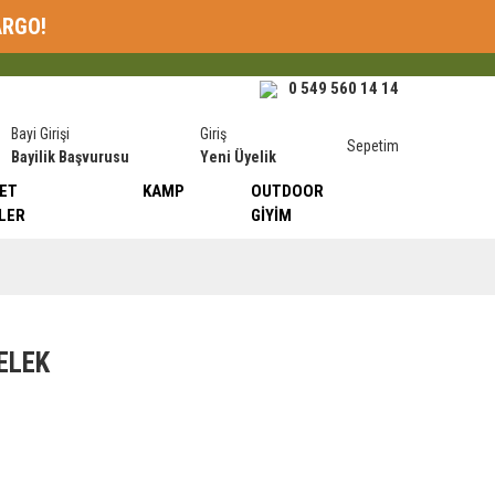
ARGO!
0 549 560 14 14
Bayi Girişi
Giriş
Sepetim
Bayilik Başvurusu
Yeni Üyelik
ET
KAMP
OUTDOOR
LER
GIYIM
ELEK