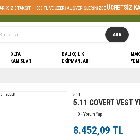
ÜCRETSİZ K
ARKSIZ 3 TAKSİT - 1500 TL VE ÜZERİ ALIŞVERİŞLERİNİZDE
ARA
OLTA
BALIKÇILIK
MAK
KAMIŞLARI
EKIPMANLARI
YEM
5.11
5.11 COVERT VEST Y
0 - Yorum Yap
8.452,09 TL