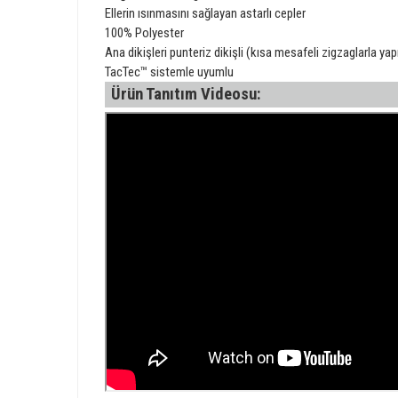
Ellerin ısınmasını sağlayan astarlı cepler
100% Polyester
Ana dikişleri punteriz dikişli (kısa mesafeli zigzaglarla yap
TacTec™ sistemle uyumlu
Ürün Tanıtım Videosu: