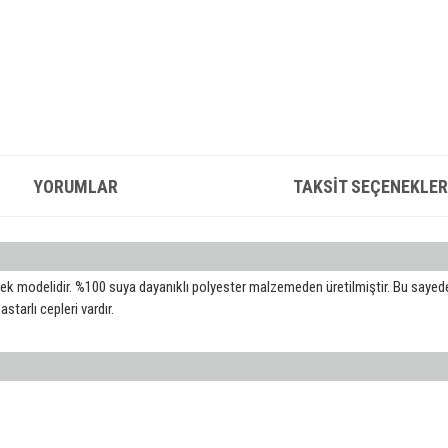
YORUMLAR
TAKSIT SEÇENEKLER
 yelek modelidir. %100 suya dayanıklı polyester malzemeden üretilmiştir. Bu say
starlı cepleri vardır.