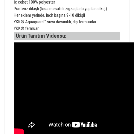
İç ceket 100% polyester
Punteriz dikişli (kısa mesafeli zigzaglarla yapılan dikiş)
Her eklem yerinde, inch başına 9-10 dikişli
YKK® Aquaguard™ suya dayanıklı, dış fermuarlar
YKK® fermuar
Ürün Tanıtım Videosu: