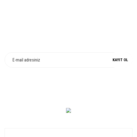
E-Bülten Üyeliği
Fırsat ve Kampanyalarımızdan Haberdar Olun !
KAYIT OL
0 549 560 14 14
KURUMSAL