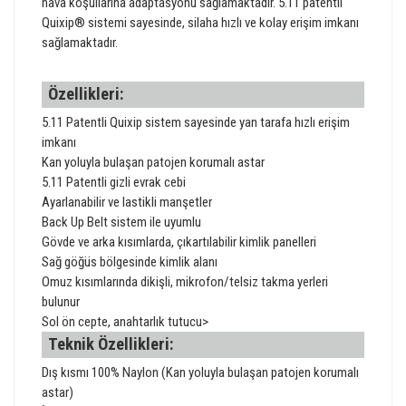
hava koşullarına adaptasyonu sağlamaktadır. 5.11 patentli
Quixip® sistemi sayesinde, silaha hızlı ve kolay erişim imkanı
sağlamaktadır.
Özellikleri:
5.11 Patentli Quixip sistem sayesinde yan tarafa hızlı erişim
imkanı
Kan yoluyla bulaşan patojen korumalı astar
5.11 Patentli gizli evrak cebi
Ayarlanabilir ve lastikli manşetler
Back Up Belt sistem ile uyumlu
Gövde ve arka kısımlarda, çıkartılabilir kimlik panelleri
Sağ göğüs bölgesinde kimlik alanı
Omuz kısımlarında dikişli, mikrofon/telsiz takma yerleri
bulunur
Sol ön cepte, anahtarlık tutucu>
Teknik Özellikleri:
Dış kısmı 100% Naylon (Kan yoluyla bulaşan patojen korumalı
astar)