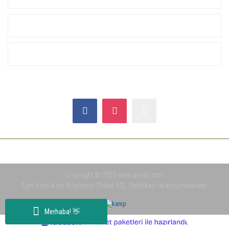
ALIŞVERİŞ
YARDIM
SOSYAL MEDYA
Copyright © 2020 www.avseti.com
Tüm Kredi Kartı Bilgileriniz 256bit SSL Sertifikası ile korunmaktadır.
Merhaba! 👋
ile
ideasoft
e-