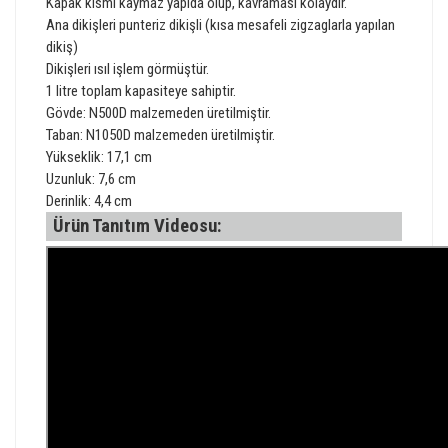
Kapak kısmı kaymaz yapıda olup, kavraması kolaydır.
Ana dikişleri punteriz dikişli (kısa mesafeli zigzaglarla yapılan
dikiş)
Dikişleri ısıl işlem görmüştür.
1 litre toplam kapasiteye sahiptir.
Gövde: N500D malzemeden üretilmiştir.
Taban: N1050D malzemeden üretilmiştir.
Yükseklik: 17,1 cm
Uzunluk: 7,6 cm
Derinlik: 4,4 cm
Ürün Tanıtım Videosu: