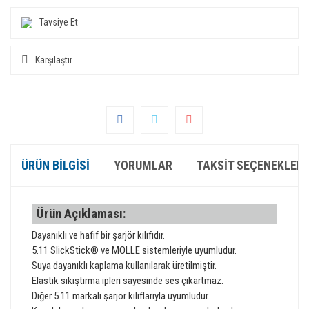
Tavsiye Et
Karşılaştır
ÜRÜN BILGISI
YORUMLAR
TAKSIT SEÇENEKLERI
Ürün Açıklaması:
Dayanıklı ve hafif bir şarjör kılıfıdır.
5.11 SlickStick® ve MOLLE sistemleriyle uyumludur.
Suya dayanıklı kaplama kullanılarak üretilmiştir.
Elastik sıkıştırma ipleri sayesinde ses çıkartmaz.
Diğer 5.11 markalı şarjör kılıflarıyla uyumludur.