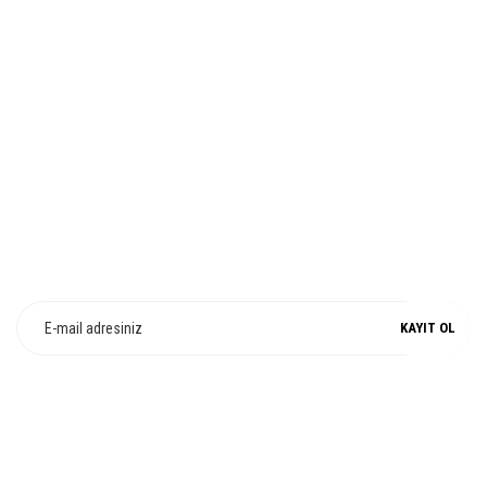
İADE VE DEĞİŞİM
Gönder
%100 ORJİNAL
E-Bülten Üyeliği
Fırsat ve Kampanyalarımızdan Haberdar Olun !
KAYIT OL